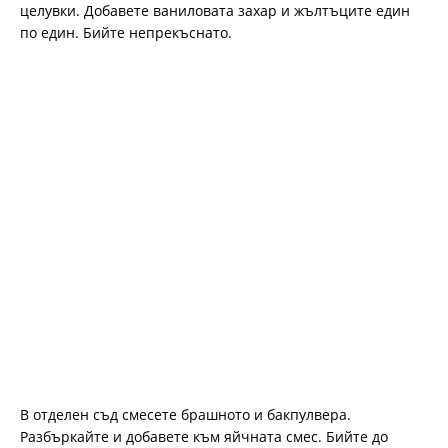
целувки. Добавете ваниловата захар и жълтъците един
по един. Бийте непрекъснато.
В отделен съд смесете брашното и бакпулвера.
Разбъркайте и добавете към яйчната смес. Бийте до