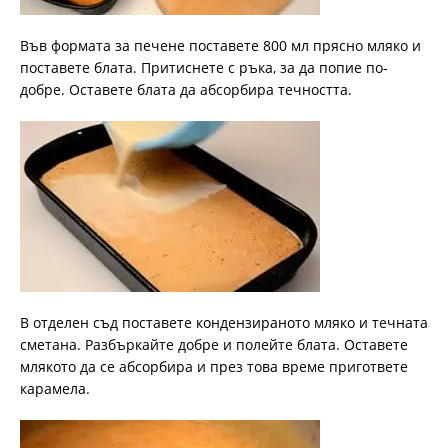
Във формата за печене поставете 800 мл прясно мляко и
поставете блата. Притиснете с ръка, за да попие по-
добре. Оставете блата да абсорбира течността.
В отделен съд поставете кондензираното мляко и течната
сметана. Разбъркайте добре и полейте блата. Оставете
млякото да се абсорбира и през това време пригответе
карамела.