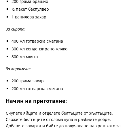
200 грама брашно
½ пакет бакпулвер
1 ванилова захар
За сиропа:
400 мл готварска сметана
300 мл кондензирано мляко
800 мл мляко
За карамела:
200 грама захар
200 мл готварска сметана
Начин на приготвяне:
Счупете яйцата и отделете белтъците от жълтъците.
Сложете белтъците с голяма купа и разбийте добре.
Добавете захарта и бийте до получаване на крем като за