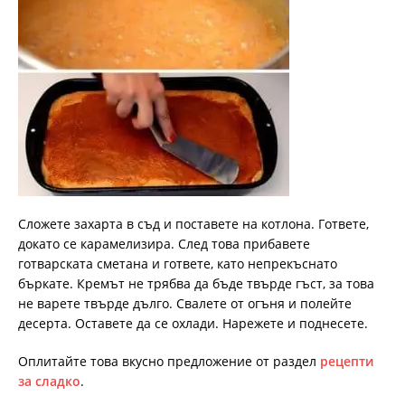
Сложете захарта в съд и поставете на котлона. Гответе,
докато се карамелизира. След това прибавете
готварската сметана и гответе, като непрекъснато
бъркате. Кремът не трябва да бъде твърде гъст, за това
не варете твърде дълго. Свалете от огъня и полейте
десерта. Оставете да се охлади. Нарежете и поднесете.
Оплитайте това вкусно предложение от раздел
рецепти
за сладко
.