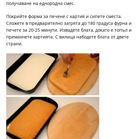
получаване на еднородна смес.
Покрийте форма за печене с хартия и сипете сместа.
Сложете в предварително загрята до 180 градуса фурна и
печете за 20-25 минути. Извадете блата, докато е топъл и
премахнете хартията. С вилица набодете блата от двете
страни.