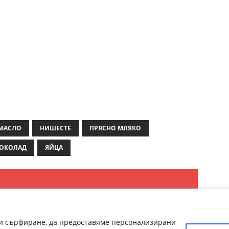
МАСЛО
НИШЕСТЕ
ПРЯСНО МЛЯКО
ОКОЛАД
ЯЙЦА
ри сърфиране, да предоставяме персонализирани