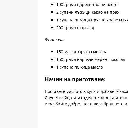
100 грама царевично нишесте
2 супени лъжици какао на прах
1 супена лъжица прясно краве мля
200 грама шоколад
За ганаша:
150 мл готварска сметана
150 грама нарязан черен шоколад
1 супена лъжица масло
Начин на приготвяне:
Поставете маслото в купа и добавете зах
Счупете яйцата и отделете жълтъците о
и разбийте добре. Поставете брашното и