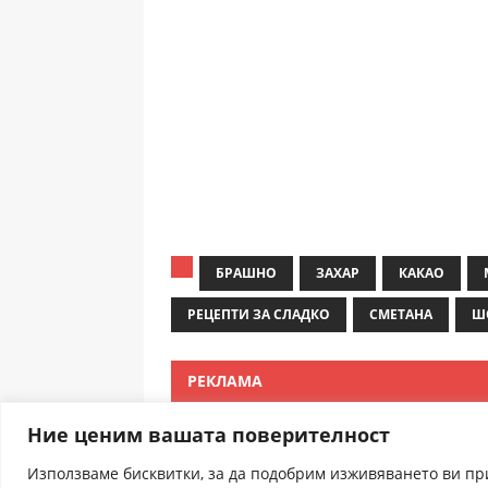
БРАШНО
ЗАХАР
КАКАО
РЕЦЕПТИ ЗА СЛАДКО
СМЕТАНА
Ш
РЕКЛАМА
Ние ценим вашата поверителност
Използваме бисквитки, за да подобрим изживяването ви п