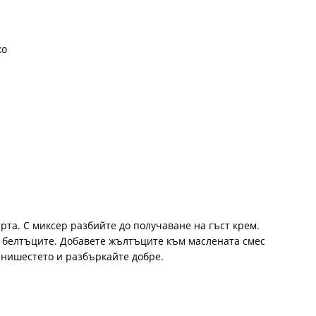
ко
арта. С миксер разбийте до получаване на гъст крем.
т белтъците. Добавете жълтъците към маслената смес
 нишестето и разбъркайте добре.