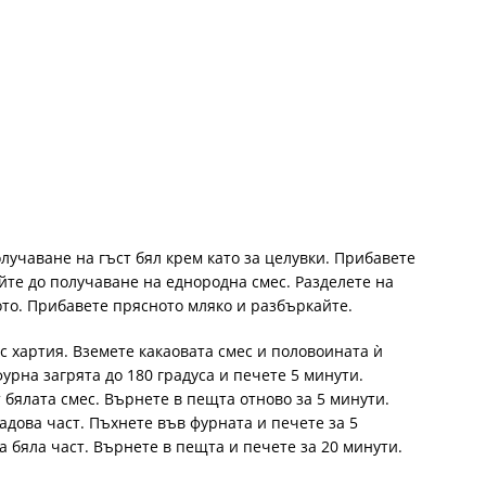
лучаване на гъст бял крем като за целувки. Прибавете
йте до получаване на еднородна смес. Разделете на
ото. Прибавете прясното мляко и разбъркайте.
 хартия. Вземете какаовата смес и половоината ѝ
урна загрята до 180 градуса и печете 5 минути.
 бялата смес. Върнете в пещта отново за 5 минути.
адова част. Пъхнете във фурната и печете за 5
 бяла част. Върнете в пещта и печете за 20 минути.