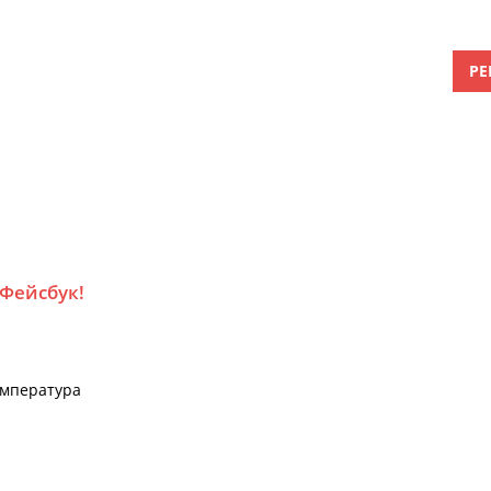
РЕ
 Фейсбук!
емпература