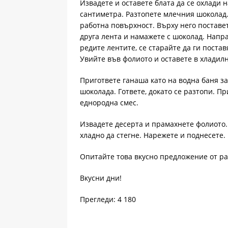
Извадете и оставете блата да се охлади 
сантиметра. Разтопете млечния шоколад.
работна повърхност. Върху него поставе
друга лента и намажете с шоколад. Напра
редите лентите, се старайте да ги поста
Увийте във фолиото и оставете в хладилн
Пригответе ганаша като на водна баня за
шоколада. Гответе, докато се разтопи. П
еднородна смес.
Извадете десерта и прамахнете фолиото.
хладно да стегне. Нарежете и поднесете.
Опитайте това вкусно предложение от р
Вкусни дни!
Прегледи: 4 180