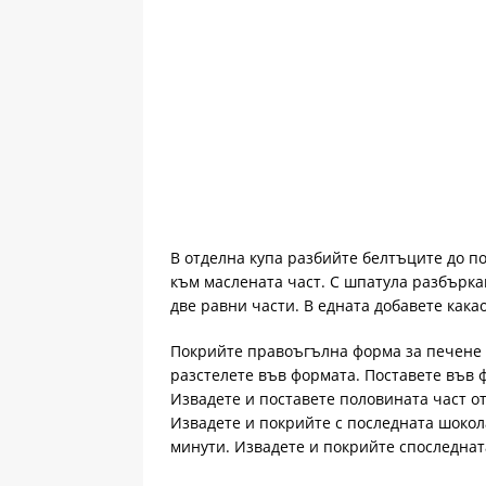
В отделна купа разбийте белтъците до по
към маслената част. С шпатула разбърка
две равни части. В едната добавете кака
Покрийте правоъгълна форма за печене с
разстелете във формата. Поставете във ф
Извадете и поставете половината част от
Извадете и покрийте с последната шокол
минути. Извадете и покрийте споследната