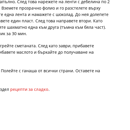
напълно. След това нарежете на ленти с дебелина по 2
 Вземете прозрачно фолио и го разстелете върху
те една лента и намажете с шоколад. До нея долепете
вете един пласт. След това направете втори. Като
вяте шахматно една към друга (тъмна към бяла част).
ик за 30 мин.
грейте сметаната. След като заври, прибавете
рибавете маслото и бъркайте до получаване на
 Полейте с ганаша от всички страни. Оставете на
аздел
рецепти за сладко
.