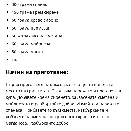
300 грама спанак
150 грама крем сирене
60 грама краве сирене
50 грама пармезан
60 мл заквасена сметана
60 грама майонеза
50 грама масло
сол
Начин на приготвяне:
Първо пригответе плънката, като за целта изпечете
месото на грил тиган. След това нарежете и поставете в
купа. Добавете крема сиренето, заквасената сметана и
майонезата и разбъркайте добре. Измийте и нарежете
спанака. Прибавете го към сместа. Разбъркайте и
добавете пармезана, натрошеното краве сирене и
магданоза. Разбъркайте добре.