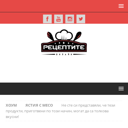
ХОУМ
ЯСТИЯ С МЕСО
Не сте си представяли, че тези
продукти, приготвени по този начин, могат да са толкова
вкусни!