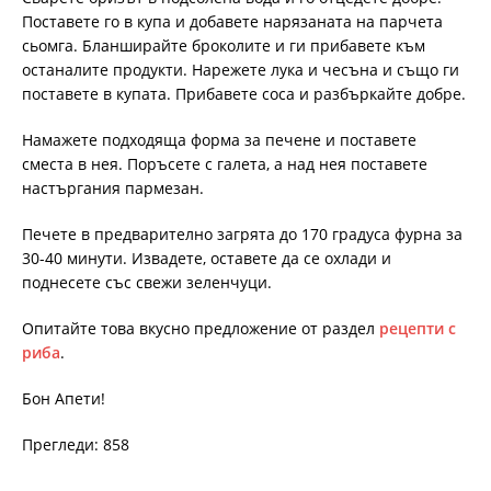
Поставете го в купа и добавете нарязаната на парчета
сьомга. Бланширайте броколите и ги прибавете към
останалите продукти. Нарежете лука и чесъна и също ги
поставете в купата. Прибавете соса и разбъркайте добре.
Намажете подходяща форма за печене и поставете
сместа в нея. Поръсете с галета, а над нея поставете
настъргания пармезан.
Печете в предварително загрята до 170 градуса фурна за
30-40 минути. Извадете, оставете да се охлади и
поднесете със свежи зеленчуци.
Опитайте това вкусно предложение от раздел
рецепти с
риба
.
Бон Апети!
Прегледи: 858