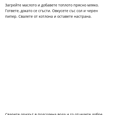
Загрейте маслото и добавете топлото прясно мляко.
Гответе, докато се сгъсти. Овкусете със сол и черен
пипер. Свалете от котлона и оставете настрана.
Сварете оризът в подсолена вода и го отцедете добре.