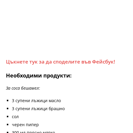
Цъкнете тук за да споделите във Фейсбук!
Необходими продукти:
За соса бешамел:
3 супени лъжици масло
3 супени лъжици брашно
сол
черен пипер
300 мл прясно мляко