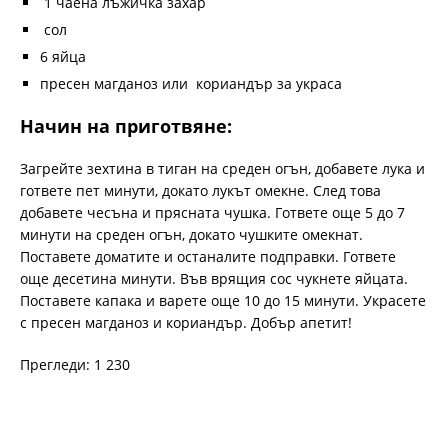
1 чаена лъжичка захар
сол
6 яйца
пресен магданоз или кориандър за украса
Начин на приготвяне:
Загрейте зехтина в тиган на среден огън, добавете лука и
гответе пет минути, докато лукът омекне. След това
добавете чесъна и прясната чушка. Гответе още 5 до 7
минути на среден огън, докато чушките омекнат.
Поставете доматите и останалите подправки. Гответе
още десетина минути. Във врящия сос чукнете яйцата.
Поставете капака и варете още 10 до 15 минути. Украсете
с пресен магданоз и кориандър. Добър апетит!
Прегледи: 1 230