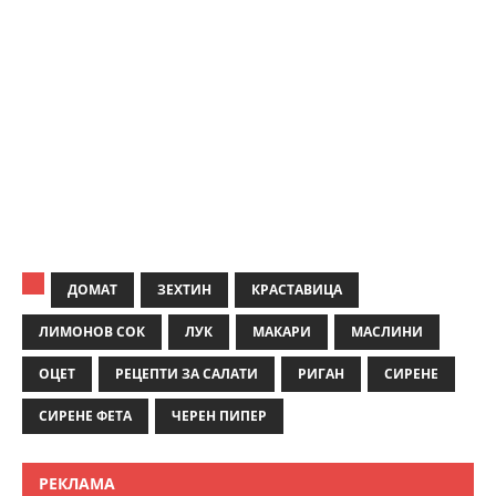
ДОМАТ
ЗЕХТИН
КРАСТАВИЦА
ЛИМОНОВ СОК
ЛУК
МАКАРИ
МАСЛИНИ
ОЦЕТ
РЕЦЕПТИ ЗА САЛАТИ
РИГАН
СИРЕНЕ
СИРЕНЕ ФЕТА
ЧЕРЕН ПИПЕР
РЕКЛАМА