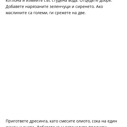
котлона и измийте със студена вода. Отцедете добре.
Добавете нарязаните зеленчуци и сиренето. Ако
маслините са големи, ги срежете на две.
Пригответе дресинга, като смесите олиото, сока на един