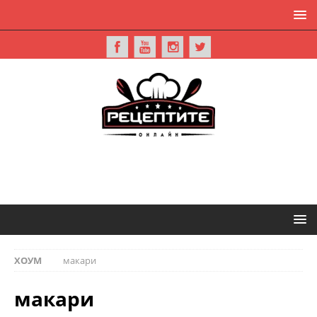
ХОУМ
макари
макари