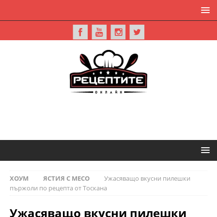
ХОУМ
ЯСТИЯ С МЕСО
Ужасяващо вкусни пилешки
пържоли по рецепта от Тоскана
Ужасяващо вкусни пилешки