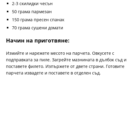
2-3 скилидки чесън
50 грама пармезан
150 грама пресен спанак
70 грама сушени домати
Начин на приготвяне:
Измийте и нарежете месото на парчета. Овкусете с
подправката за пиле. Загрейте мазнината в дълбок съд и
поставете филето. Изпържете от двете страни. Готовите
парчета извадете и поставете в отделен съд.