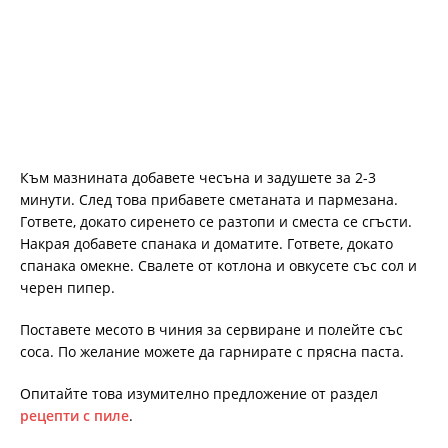
Към мазнината добавете чесъна и задушете за 2-3
минути. След това прибавете сметаната и пармезана.
Гответе, докато сиренето се разтопи и сместа се сгъсти.
Накрая добавете спанака и доматите. Гответе, докато
спанака омекне. Свалете от котлона и овкусете със сол и
черен пипер.
Поставете месото в чиния за сервиране и полейте със
соса. По желание можете да гарнирате с прясна паста.
Опитайте това изумително предложение от раздел
рецепти с пиле
.