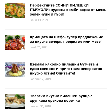
Перфектните СОЧНИ ПИЛЕШКИ
ПЪРЖОЛИ: чудесна комбинация от месо,
зеленчуци и гъби!
юни 13, 2024
Крилцата на Шефа- супер предложение
за вкусна вечеря, предястие или мезе!
май 20, 2021
Вземам няколко пилешки бутчета и
един соев сос и приготвям невероятно
вкусно ястие! Опитайте!
април 17, 2019
Зверски вкусни пилешки рулца с
хрупкава орехова коричка
август 30, 2018