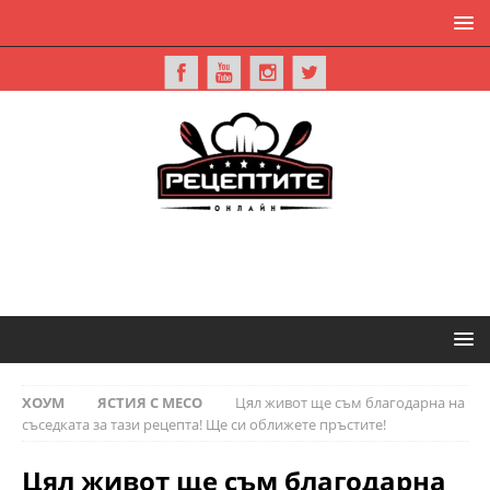
ХОУМ
ЯСТИЯ С МЕСО
Цял живот ще съм благодарна на
съседката за тази рецепта! Ще си оближете пръстите!
Цял живот ще съм благодарна