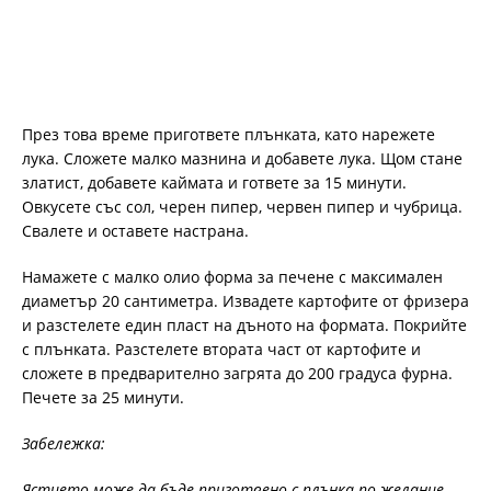
През това време пригответе плънката, като нарежете
лука. Сложете малко мазнина и добавете лука. Щом стане
златист, добавете каймата и гответе за 15 минути.
Овкусете със сол, черен пипер, червен пипер и чубрица.
Свалете и оставете настрана.
Намажете с малко олио форма за печене с максимален
диаметър 20 сантиметра. Извадете картофите от фризера
и разстелете един пласт на дъното на формата. Покрийте
с плънката. Разстелете втората част от картофите и
сложете в предварително загрята до 200 градуса фурна.
Печете за 25 минути.
Забележка:
Ястието може да бъде приготвено с плънка по желание.