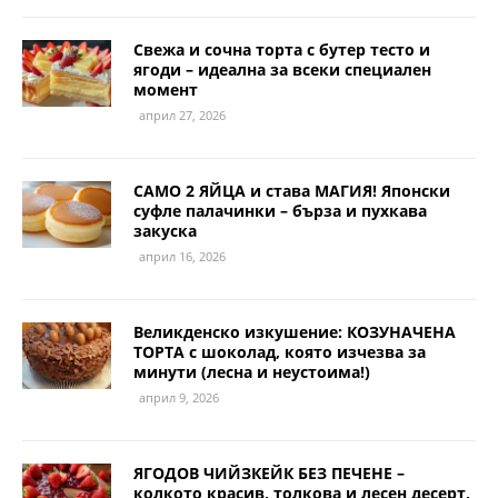
Свежа и сочна торта с бутер тесто и
ягоди – идеална за всеки специален
момент
април 27, 2026
САМО 2 ЯЙЦА и става МАГИЯ! Японски
суфле палачинки – бърза и пухкава
закуска
април 16, 2026
Великденско изкушение: КОЗУНАЧЕНА
ТОРТА с шоколад, която изчезва за
минути (лесна и неустоима!)
април 9, 2026
ЯГОДОВ ЧИЙЗКЕЙК БЕЗ ПЕЧЕНЕ –
колкото красив, толкова и лесен десерт,