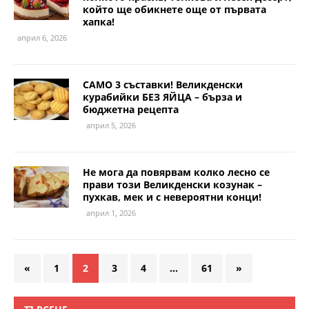
който ще обикнете още от първата
хапка!
април 6, 2026
САМО 3 съставки! Великденски
курабийки БЕЗ ЯЙЦА – бърза и
бюджетна рецепта
април 5, 2026
Не мога да повярвам колко лесно се
прави този Великденски козунак –
пухкав, мек и с невероятни конци!
април 1, 2026
«
1
2
3
4
…
61
»