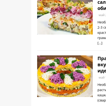
сал
оби
май 
Необ
2-3 
крас
грам
[…]
Пра
вку
иде
май 
Необ
раст
кашк
(свар