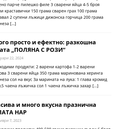
ено парче пилешко филе 3 сварени яйца 4-5 броя
ли краставички 150 грама сварен грах 100 грама
авал 2 супени лъжици дижонска горчица 200 грама
неза
[…]
го просто и ефектно: разкошна
ата „ПОЛЯНА С РОЗИ“
уари 22, 2024
ходими продукти: 2 варени картофа 1-2 варени
ова 3 сварени яйца 350 грама маринована херинга
неза сол на вкус За марината на лука: 1 глава кромид
 0,5 чаена лъжичка сол 1 чаена лъжичка захар
[…]
сива и много вкусна празнична
ЛАТА НАР
мври 7, 2023