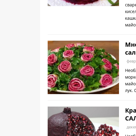
свар
кисе
кашк
майо
Мно
сал
февр
Необ
морк
майо
лук.
Кра
СА
деке