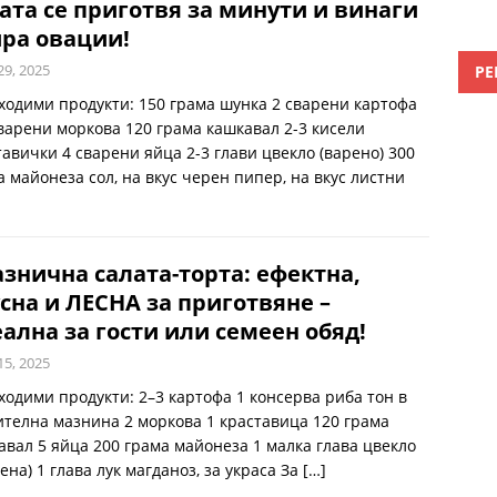
ата се приготвя за минути и винаги
ра овации!
29, 2025
РЕ
ходими продукти: 150 грама шунка 2 сварени картофа
сварени моркова 120 грама кашкавал 2-3 кисели
тавички 4 сварени яйца 2-3 глави цвекло (варено) 300
а майонеза сол, на вкус черен пипер, на вкус листни
знична салата-торта: ефектна,
сна и ЛЕСНА за приготвяне –
ална за гости или семеен обяд!
15, 2025
ходими продукти: 2–3 картофа 1 консерва риба тон в
ителна мазнина 2 моркова 1 краставица 120 грама
авал 5 яйца 200 грама майонеза 1 малка глава цвекло
ена) 1 глава лук магданоз, за украса За
[…]