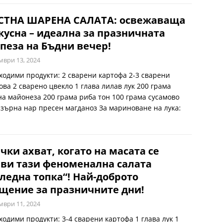
СТНА ШАРЕНА САЛАТА: освежаваща
кусна – идеална за празничната
пеза на Бъдни вечер!
мври 13, 2024
ходими продукти: 2 сварени картофа 2-3 сварени
ова 2 сварено цвекло 1 глава лилав лук 200 грама
на майонеза 200 грама риба тон 100 грама сусамово
 зърна нар пресен магданоз За мариноване на лука:
чки ахват, когато на масата се
ви тази феноменална салата
ледна топка“! Най-доброто
щение за празничните дни!
мври 11, 2024
ходими продукти: 3-4 сварени картофа 1 глава лук 1