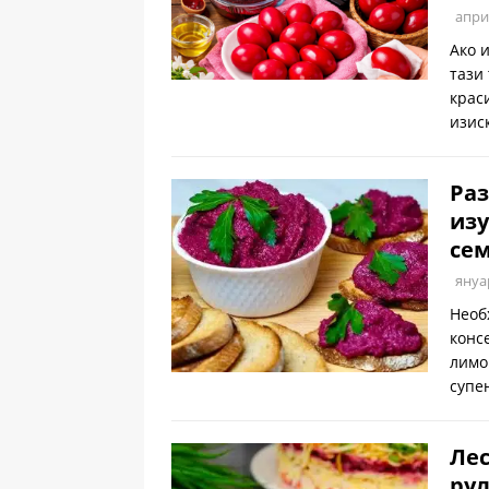
апри
Ако 
тази
крас
изис
Раз
изу
сем
януа
Необх
консе
лимо
супе
Лес
рул