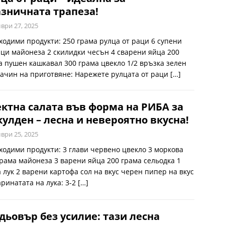
зничната трапеза!
ври 27, 2025
ходими продукти: 250 грама рулца от раци 6 супени
ци майонеза 2 скилидки чесън 4 сварени яйца 200
а пушен кашкавал 300 грама цвекло 1/2 връзка зелен
Начин на приготвяне: Нарежете рулцата от раци
[…]
ктна салата във форма на РИБА за
улден – лесна и невероятно вкусна!
ври 25, 2025
ходими продукти: 3 глави червено цвекло 3 моркова
грама майонеза 3 варени яйца 200 грама сельодка 1
а лук 2 варени картофа сол на вкус черен пипер на вкус
аринатата на лука: 3-2
[…]
ьовър без усилие: тази лесна