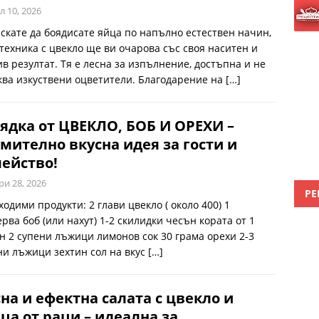
л 10, 2026
искате да боядисате яйца по напълно естествен начин,
 техника с цвекло ще ви очарова със своя наситен и
ив резултат. Тя е лесна за изпълнение, достъпна и не
ква изкуствени оцветители. Благодарение на
[…]
ядка от ЦВЕКЛО, БОБ И ОРЕХИ –
мително вкусна идея за гости и
ейство!
ри 28, 2026
РЕ
одими продукти: 2 глави цвекло ( около 400) 1
рва боб (или нахут) 1-2 скилидки чесън кората от 1
н 2 супени лъжици лимонов сок 30 грама орехи 2-3
ни лъжици зехтин сол на вкус
[…]
на и ефектна салата с цвекло и
ца от раци – идеална за