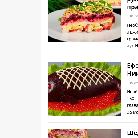
пра
ноем
Необ
лъжи
грам
лук 
Ефе
Ник
ноем
Необ
150 
глав
За м
Шед