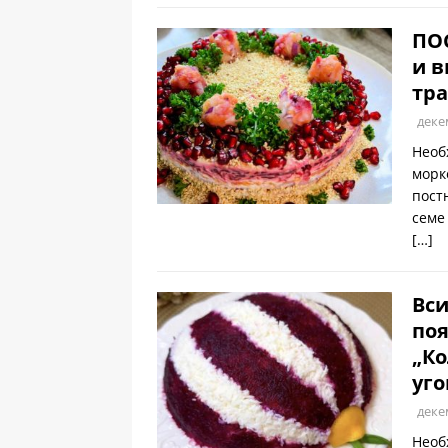
ПО
и в
тра
деке
Необ
морк
пост
семе
[…]
Вси
поя
„Ко
уго
деке
Необ