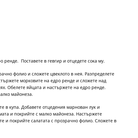
о ренде. Поставете в гевгир и отцедете сока му.
ачно фолио и сложете цвеклото в нея. Разпределете
стържете морковите на едро ренде и сложете над
ях. Обелете яйцата и настържете на едро ренде.
малко майонеза.
те в купа. Добавете отцедения марнован лук и
мата и покрийте с малко майонеза. Настържете
те и покрийте салатата с прозрачно фолио. Сложете в