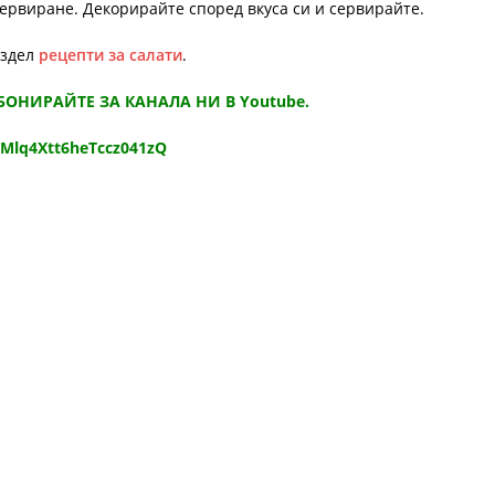
сервиране. Декорирайте според вкуса си и сервирайте.
аздел
рецепти за салати
.
АБОНИРАЙТЕ ЗА КАНАЛА НИ В Youtube.
9Mlq4Xtt6heTccz041zQ