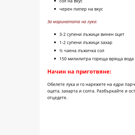
сол на вкус
черен пипер на вкус
За маринатата на лука:
3-2 супени лъжици винен оцет
1-2 супени лъжици захар
½ чаена лъжичка сол
150 милилитра гореща вряща вода
Начин на приготвяне:
Обелете лука и го нарежете на едри парч
оцета, захарта и солта. Разбъркайте и ос
отцедете.