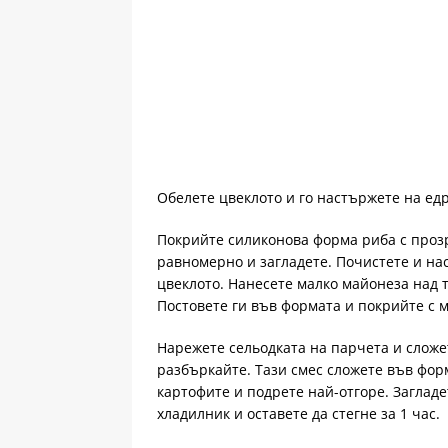
Обелете цвеклото и го настържете на едр
Покрийте силиконова форма риба с прозр
равномерно и загладете. Почистете и на
цвеклото. Нанесете малко майонеза над т
Постовете ги във формата и покрийте с 
Нарежете сельодката на парчета и сложе
разбъркайте. Тази смес сложете във фор
картофите и подрете най-отгоре. Загладе
хладилник и оставете да стегне за 1 час.