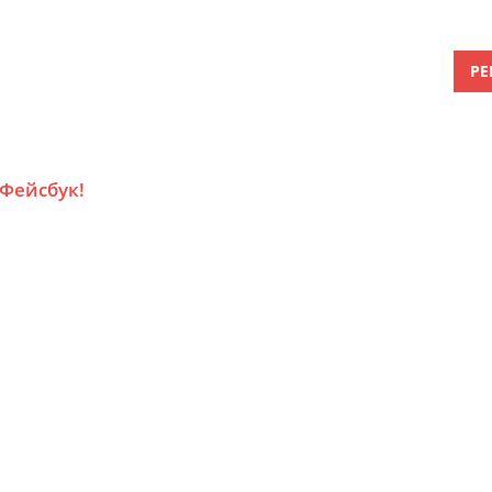
РЕ
 Фейсбук!