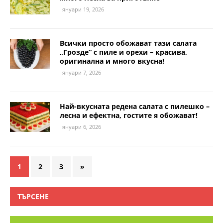
януари 19, 2026
Всички просто обожават тази салата
„Грозде“ с пиле и орехи – красива,
оригинална и много вкусна!
януари 7, 2026
Най-вкусната редена салата с пилешко –
лесна и ефектна, гостите я обожават!
януари 6, 2026
1
2
3
»
ТЪРСЕНЕ