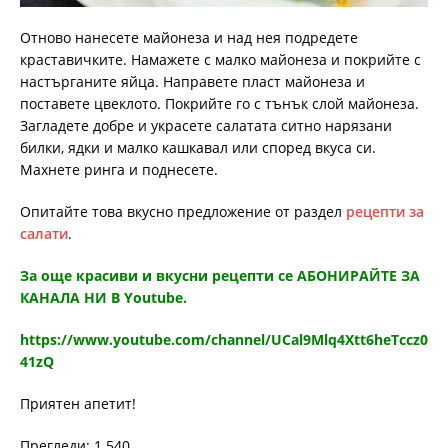
Отново нанесете майонеза и над нея подредете
краставичките. Намажете с малко майонеза и покрийте с
настърганите яйца. Направете пласт майонеза и
поставете цвеклото. Покрийте го с тънък слой майонеза.
Загладете добре и украсете салатата ситно нарязани
билки, ядки и малко кашкавал или според вкуса си.
Махнете ринга и поднесете.
Опитайте това вкусно предложение от раздел
рецепти за
салати
.
За още красиви и вкусни рецепти се АБОНИРАЙТЕ ЗА
КАНАЛА НИ В Youtube.
https://www.youtube.com/channel/UCal9Mlq4Xtt6heTccz0
41zQ
Приятен апетит!
Прегледи: 1 540