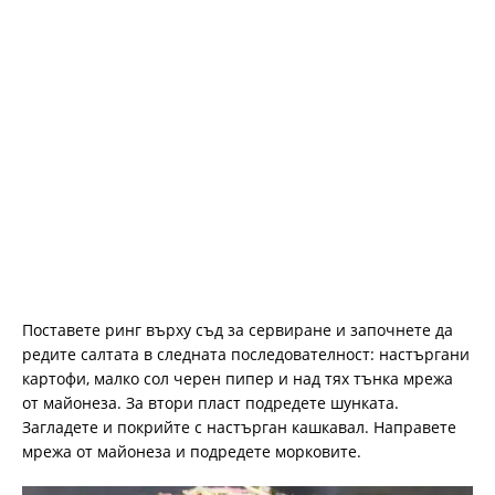
Поставете ринг върху съд за сервиране и започнете да
редите салтата в следната последователност: настъргани
картофи, малко сол черен пипер и над тях тънка мрежа
от майонеза. За втори пласт подредете шунката.
Загладете и покрийте с настърган кашкавал. Направете
мрежа от майонеза и подредете морковите.