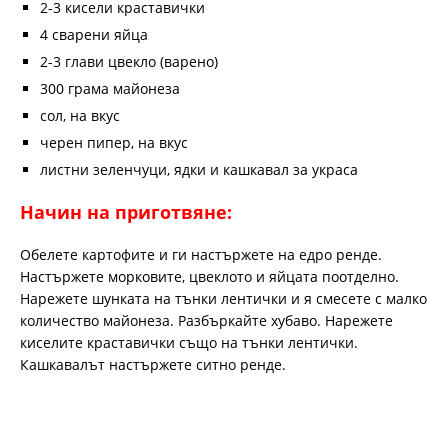
2-3 кисели краставички
4 сварени яйца
2-3 глави цвекло (варено)
300 грама майонеза
сол, на вкус
черен пипер, на вкус
листни зеленчуци, ядки и кашкавал за украса
Начин на приготвяне:
Обелете картофите и ги настържете на едро ренде.
Настържете морковите, цвеклото и яйцата поотделно.
Нарежете шунката на тънки лентички и я смесете с малко
количество майонеза. Разбъркайте хубаво. Нарежете
киселите краставички също на тънки лентички.
Кашкавалът настържете ситно ренде.