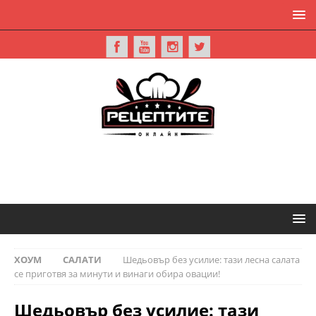
ХОУМ
САЛАТИ
Шедьовър без усилие: тази лесна салата
се приготвя за минути и винаги обира овации!
Шедьовър без усилие: тази