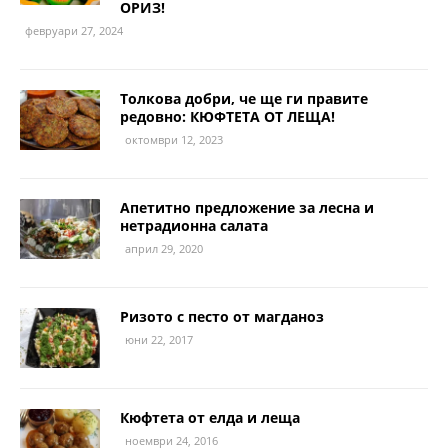
ОРИЗ!
февруари 27, 2024
Толкова добри, че ще ги правите
редовно: КЮФТЕТА ОТ ЛЕЩА!
октомври 12, 2023
Апетитно предложение за лесна и
нетрадионна салата
април 29, 2020
Ризото с песто от магданоз
юни 22, 2017
Кюфтета от елда и леща
ноември 24, 2016