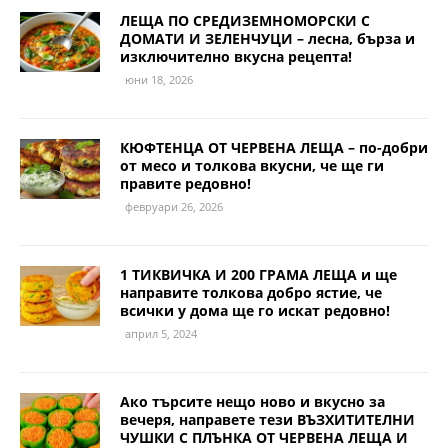
ЛЕЩА ПО СРЕДИЗЕМНОМОРСКИ С
ДОМАТИ И ЗЕЛЕНЧУЦИ – лесна, бърза и
изключително вкусна рецепта!
юни 18, 2026
КЮФТЕНЦА ОТ ЧЕРВЕНА ЛЕЩА – по-добри
от месо и толкова вкусни, че ще ги
правите редовно!
февруари 26, 2026
1 ТИКВИЧКА И 200 ГРАМА ЛЕЩА и ще
направите толкова добро ястие, че
всички у дома ще го искат редовно!
април 5, 2024
Ако търсите нещо ново и вкусно за
вечеря, направете тези ВЪЗХИТИТЕЛНИ
ЧУШКИ С ПЛЪНКА ОТ ЧЕРВЕНА ЛЕЩА И