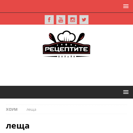
ХОУМ
леща
леща