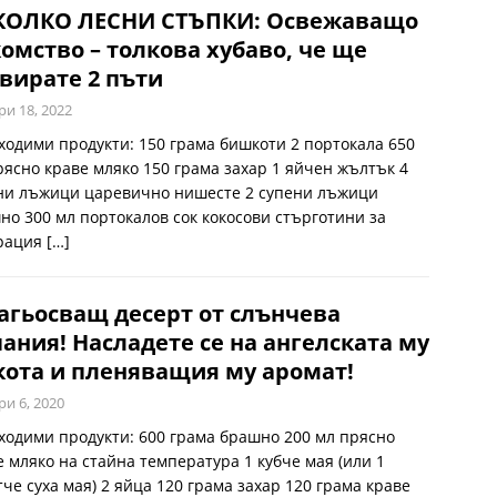
КОЛКО ЛЕСНИ СТЪПКИ: Освежаващо
омство – толкова хубаво, че ще
вирате 2 пъти
ри 18, 2022
ходими продукти: 150 грама бишкоти 2 портокала 650
рясно краве мляко 150 грама захар 1 яйчен жълтък 4
ни лъжици царевично нишесте 2 супени лъжици
но 300 мл портокалов сок кокосови стърготини за
рация
[…]
гьосващ десерт от слънчева
ания! Насладете се на ангелската му
ота и пленяващия му аромат!
ри 6, 2020
ходими продукти: 600 грама брашно 200 мл прясно
е мляко на стайна температура 1 кубче мая (или 1
тче суха мая) 2 яйца 120 грама захар 120 грама краве