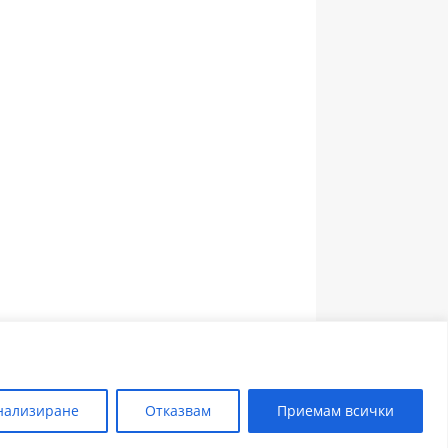
ЗЪБОЛЕКАР ПЛОВДИВ
нализиране
Отказвам
Приемам всички