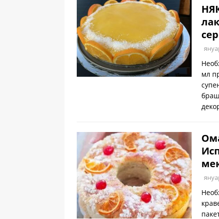
НЯ
лак
сер
януа
Необ
мл п
супе
браш
деко
Ома
Исп
мек
януа
Необ
крав
паке