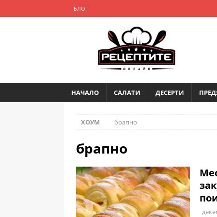
БЛОГ
НАЧАЛО
САЛАТИ
ДЕСЕРТИ
ПРЕД
ХОУМ
брапно
брапно
Мес
зак
пои
деке