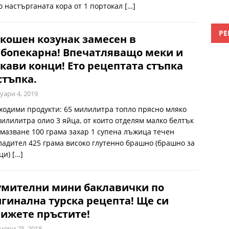
о настърганата кора от 1 портокал
[…]
РЕ
кошен козунак замесен в
бопекарна! Впечатляващо меки и
кави конци! Ето рецептата стъпка
стъпка.
уари 4, 2019
ходими продукти: 65 милилитра топло прясно мляко
милилитра олио 3 яйца, от които отделям малко белтък
амазване 100 грама захар 1 супена лъжица течен
ладител 425 грама високо глутенно брашно (брашно за
ци)
[…]
умителни мини баклавички по
гинална турска рецепта! Ще си
ижете пръстите!
мври 25, 2018