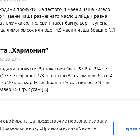
ходими продукти: За тестото: 1 чаени чаша кисело
о 1 чаени чаша размекнато масло 2 яйца 1 равна
а лъжичка сол половин пакет бакпулвер 1 супена
ца лимонов сок или оцет 4,5 чаени чаша брашно
[…]
та „Хармония“
ри 20, 2017
одими продукти: За какаовия блат: 5 яйца 3/4 ч.ч.
 2/3 ч.ч. брашно 1/3 ч.ч. какао За сусамовия блат: 4
ка ½ ч.ч.захар ½ с.л. брашно ½ с.л. нишесте ½ ч.л.
улвер 150 гр. сусам
[…]
ри сърфиране, да предоставяме персонализирани
Щраквайки върху „Приемам всички“, вие се
Персио
от чуждрестранни сайтове. За контакти admin@receptite.online