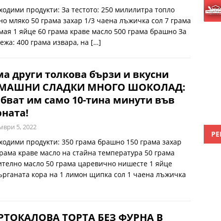
ходими продукти: За тестото: 250 милилитра топло
но мляко 50 грама захар 1/3 чаена лъжичка сол 7 грама
 мая 1 яйце 60 грама краве масло 500 грама брашно За
ежа: 400 грама извара, на
[…]
а други толкова бързи и вкусни
МАШНИ СЛАДКИ МНОГО ШОКОЛАД:
бват им само 10-тина минути във
ната!
мври 5, 2022
РЕ
ходими продукти: 350 грама брашно 150 грама захар
грама краве масло на стайна температура 50 грама
ително масло 50 грама царевично нишесте 1 яйце
ърганата кора на 1 лимон щипка сол 1 чаена лъжичка
РТОКАЛОВА ТОРТА БЕЗ ФУРНА В