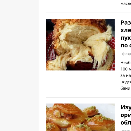
масл
Раз
хле
пух
по 
февр
Необ
100 
за н
подс
бани
Из
ори
обл
окто