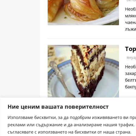
Необ
мляк
чаен
лъжи
Тор
януа
Необх
захар
белтъ
бакп
Ние ценим вашата поверителност
Използваме бисквитки, за да подобрим изживяването ви п
реклами или съдържание и да анализираме нашия трафик. 
съгласявате с използването на бисквитки от наша страна.
receptite.online - Някои от рецептите са преведени 