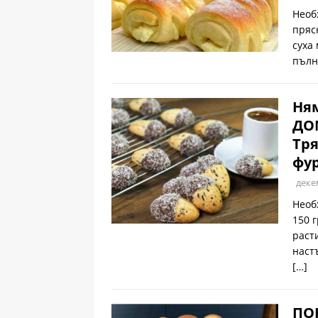
Необ
пряс
суха
пълн
Ням
ДО
Тря
фур
деке
Необ
150 
раст
наст
[…]
ПО