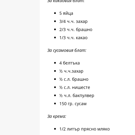
За какаовия блат:
5 яйца
3/4 ч.ч. захар
2/3 ч.ч. брашно
1/3 ч.ч. какао
За сусамовия блат:
4 белтъка
½ ч.ч.захар
½ с.л. брашно
½ с.л. нишесте
½ ч.л. бакпулвер
150 гр. сусам
За крема:
1/2 литър прясно мляко