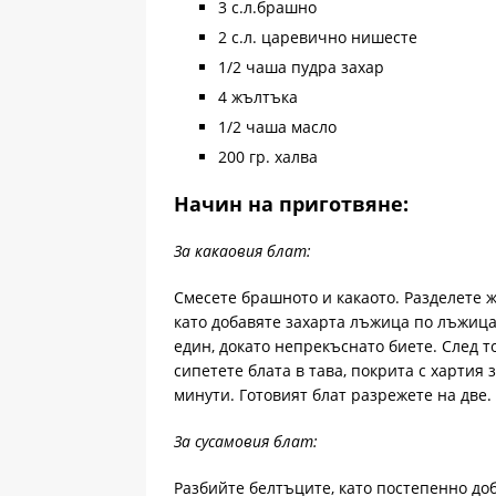
3 с.л.брашно
2 с.л. царевично нишесте
1/2 чаша пудра захар
4 жълтъка
1/2 чаша масло
200 гр. халва
Начин на приготвяне:
За какаовия блат:
Смесете брашното и какаото. Разделете 
като добавяте захарта лъжица по лъжиц
един, докато непрекъснато биете. След т
сипетете блата в тава, покрита с хартия 
минути. Готовият блат разрежете на две.
За сусамовия блат:
Разбийте белтъците, като постепенно доб