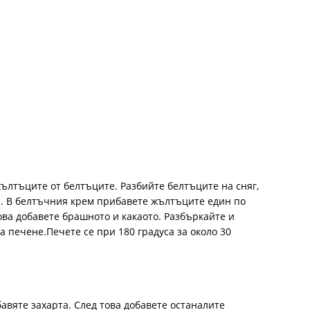
жълтъците от белтъците. Разбийте белтъците на сняг,
а. В белтъчния крем прибавете жълтъците един по
ова добавете брашното и какаото. Разбъркайте и
за печене.Печете се при 180 градуса за около 30
авяте захарта. След това добавете останалите