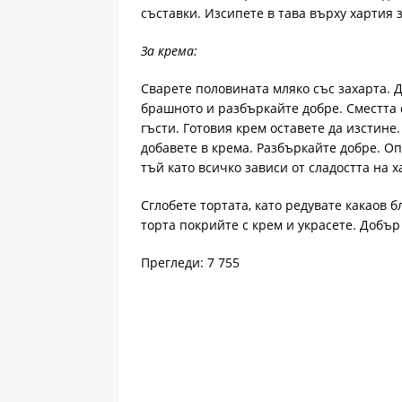
съставки. Изсипете в тава върху хартия з
За крема:
Сварете половината мляко със захарта. 
брашното и разбъркайте добре. Сместта с
гъсти. Готовия крем оставете да изстине
добавете в крема. Разбъркайте добре. Оп
тъй като всичко зависи от сладостта на х
Сглобете тортата, като редувате какаов бл
торта покрийте с крем и украсете. Добър
Прегледи: 7 755