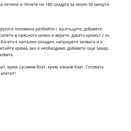
а печене и печете на 180 градуса за около 30 минути.
Другата половина разбийте с жълтъците, добавете
ипете в прясното мляко и верете, докато кремът с ес
. Когато е напълно охладен, натрошете халвата и я
итайте крема, ако е необходимо, добавете още захар,
алвата.
ат, крем, сусамов блат, крем, какаов блат. Готовата
 апетит!