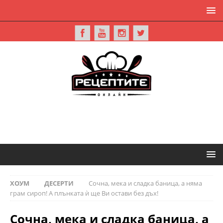
ХОУМ
ДЕСЕРТИ
Сочна, мека и сладка баница, а няма
грам сироп! А плънката ѝ ще Ви остави без дъх!
Сочна, мека и сладка баница, а