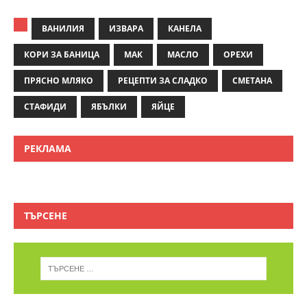
ВАНИЛИЯ
ИЗВАРА
КАНЕЛА
КОРИ ЗА БАНИЦА
МАК
МАСЛО
ОРЕХИ
ПРЯСНО МЛЯКО
РЕЦЕПТИ ЗА СЛАДКО
СМЕТАНА
СТАФИДИ
ЯБЪЛКИ
ЯЙЦЕ
РЕКЛАМА
ТЪРСЕНЕ