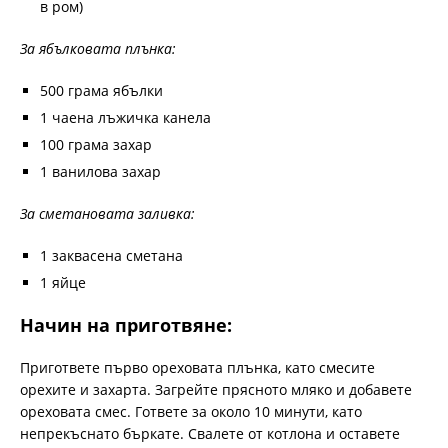
в ром)
За ябълковата плънка:
500 грама ябълки
1 чаена лъжичка канела
100 грама захар
1 ванилова захар
За сметановата заливка:
1 заквасена сметана
1 яйце
Начин на приготвяне:
Пригответе първо ореховата плънка, като смесите
орехите и захарта. Загрейте прясното мляко и добавете
ореховата смес. Гответе за около 10 минути, като
непрекъснато бъркате. Свалете от котлона и оставете