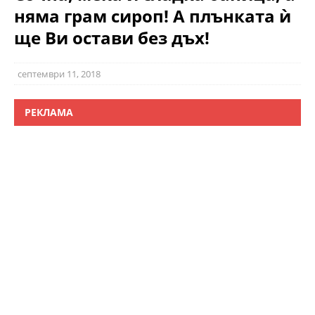
няма грам сироп! А плънката ѝ
ще Ви остави без дъх!
септември 11, 2018
РЕКЛАМА