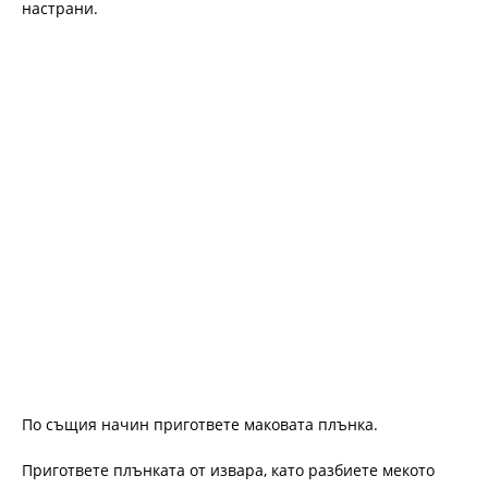
настрани.
По същия начин пригответе маковата плънка.
Пригответе плънката от извара, като разбиете мекото