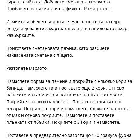
сирене с яйцата. Добавете сметаната и захарта.
Прибавете ванилията и стафидите. Разбъркайте.
Измийте и обелете ябълките. Настържете ги на едро
ренде и добавете захарта, канелата и ваниловата захар.
Разбъркайте.
Пригответе сметановата плънка, като разбиете
наквасената сметана с яйцето.
Разтопете маслото.
Намаслете форма за печене и покрийте с няколко кори за
баница. Намаслете ги и поставете още 2 кори. Отново
нанесете малко масло и поставете плънката от орехи.
Покрийте с кори и намаслете. Поставете плънката от
извара. Покрийте с кори и намаслете. Сложете плънката
от мак и отново покрийте. Намаслете и поставете
плънката от ябълки. Покрийте с 3 кори и намаслете.
Поставете в предварително загрята до 180 градуса фурна