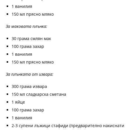
1 ванилия
150 мл прясно мляко
За маковата плънка:
30 грама смлян мак
100 грама захар
1 ванилия
150 мл прясно мляко
За плънката от извара:
300 грама извара
150 мл сладкарска сметана
1 яйце
100 грама захар
1 ванилия
2-3 супени лъжици стафиди (предварително накиснати