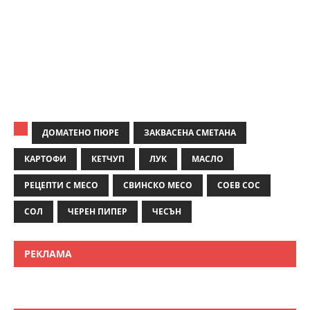
ДОМАТЕНО ПЮРЕ
ЗАКВАСЕНА СМЕТАНА
КАРТОФИ
КЕТЧУП
ЛУК
МАСЛО
РЕЦЕПТИ С МЕСО
СВИНСКО МЕСО
СОЕВ СОС
СОЛ
ЧЕРЕН ПИПЕР
ЧЕСЪН
РЕКЛАМА