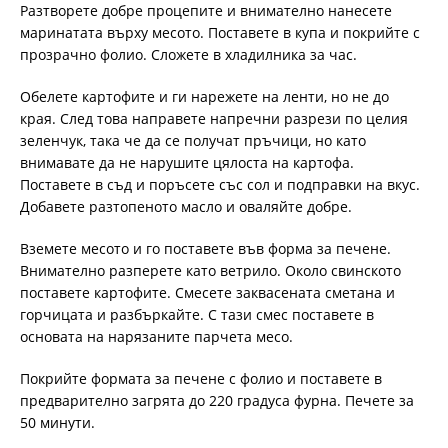
Разтворете добре процепите и внимателно нанесете
маринатата върху месото. Поставете в купа и покрийте с
прозрачно фолио. Сложете в хладилника за час.
Обелете картофите и ги нарежете на ленти, но не до
края. След това направете напречни разрези по целия
зеленчук, така че да се получат пръчици, но като
внимавате да не нарушите цялоста на картофа.
Поставете в съд и поръсете със сол и подправки на вкус.
Добавете разтопеното масло и оваляйте добре.
Вземете месото и го поставете във форма за печене.
Внимателно разперете като ветрило. Около свинското
поставете картофите. Смесете заквасената сметана и
горчицата и разбъркайте. С тази смес поставете в
основата на нарязаните парчета месо.
Покрийте формата за печене с фолио и поставете в
предварително загрята до 220 градуса фурна. Печете за
50 минути.