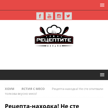
ХОУМ
ЯСТИЯ С МЕСО
Рецепта-находка! Не сте опитвали
толкова вкусно месо!
Рецепта-находка! Не сте