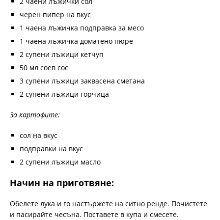
2 чаени лъжички сол
черен пипер на вкус
1 чаена лъжичка подправка за месо
1 чаена лъжичка доматено пюре
2 супени лъжици кетчуп
50 мл соев сос
3 супени лъжици заквасена сметана
2 супени лъжици горчица
За картофите:
сол на вкус
подправки на вкус
2 супени лъжици масло
Начин на приготвяне:
Обелете лука и го настържете на ситно ренде. Почистете
и пасирайте чесъна. Поставете в купа и смесете.