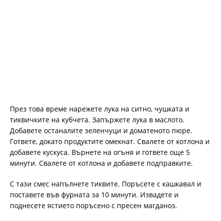
През това време нарежете лука на ситно, чушката и
тиквичките на кубчета. Запържете лука в маслото.
Добавете останалите зеленчуци и доматеното пюре.
Гответе, докато продуктите омекнат. Свалете от котлона и
добавете кускуса. Върнете на огъня и гответе още 5
минути. Свалете от котлона и добавете подправките.
С тази смес напълнете тиквите. Поръсете с кашкавал и
поставете във фурната за 10 минути. Извадете и
поднесете ястието поръсено с пресен магданоз.