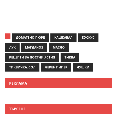
ДОМАТЕНО ПЮРЕ
КАШКАВАЛ
КУСКУС
ЛУК
МАГДАНОЗ
МАСЛО
РЕЦЕПТИ ЗА ПОСТНИ ЯСТИЯ
ТИКВА
ТИКВИЧКА. СОЛ
ЧЕРЕН ПИПЕР
ЧУШКИ
РЕКЛАМА
ТЪРСЕНЕ