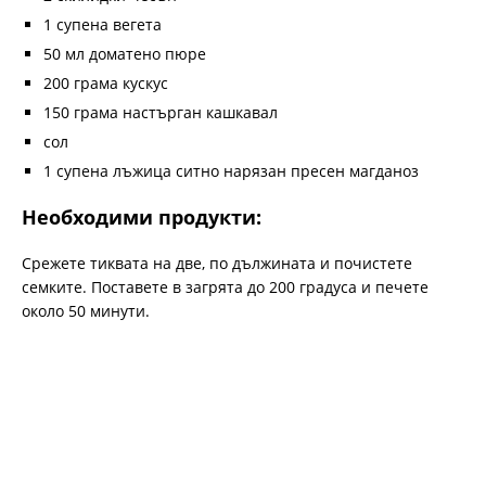
1 супена вегета
50 мл доматено пюре
200 грама кускус
150 грама настърган кашкавал
сол
1 супена лъжица ситно нарязан пресен магданоз
Необходими продукти:
Срежете тиквата на две, по дължината и почистете
семките. Поставете в загрята до 200 градуса и печете
около 50 минути.