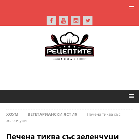
ХОУМ
ВЕГЕТАРИАНСКИ ЯСТИЯ
Печена тиква със
зеленчуци
Печена тиква със зеленчуци