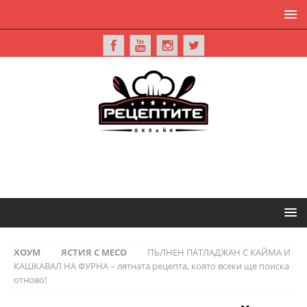
ХОУМ
ЯСТИЯ С МЕСО
ПЪЛНЕН ПАТЛАДЖАН С КАЙМА И
КАШКАВАЛ НА ФУРНА – лятната рецепта, която всеки ще поиска
отново!