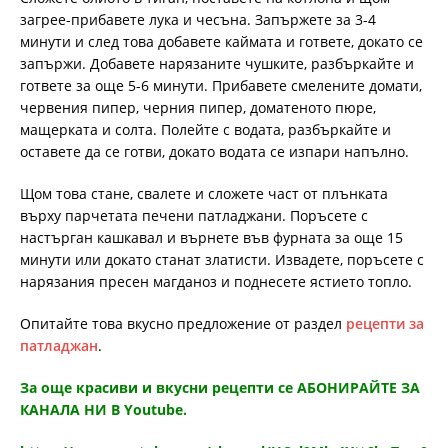
загрее-прибавете лука и чесъна. Запържете за 3-4
минути и след това добавете каймата и гответе, докато се
запържи. Добавете нарязаните чушките, разбъркайте и
гответе за още 5-6 минути. Прибавете смелените домати,
червения пипер, черния пипер, доматеното пюре,
мащерката и солта. Полейте с водата, разбъркайте и
оставете да се готви, докато водата се изпари напълно.
Щом това стане, свалете и сложете част от плънката
върху парчетата печени патладжани. Поръсете с
настърган кашкавал и върнете във фурната за още 15
минути или докато станат златисти. Извадете, поръсете с
нарязания пресен магданоз и поднесете ястието топло.
Опитайте това вкусно предложение от раздел
рецепти за
патладжан
.
За още красиви и вкусни рецепти се АБОНИРАЙТЕ ЗА
КАНАЛА НИ В Youtube.