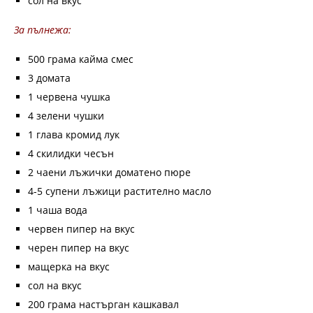
сол на вкус
За пълнежа:
500 грама кайма смес
3 домата
1 червена чушка
4 зелени чушки
1 глава кромид лук
4 скилидки чесън
2 чаени лъжички доматено пюре
4-5 супени лъжици растително масло
1 чаша вода
червен пипер на вкус
черен пипер на вкус
мащерка на вкус
сол на вкус
200 грама настърган кашкавал