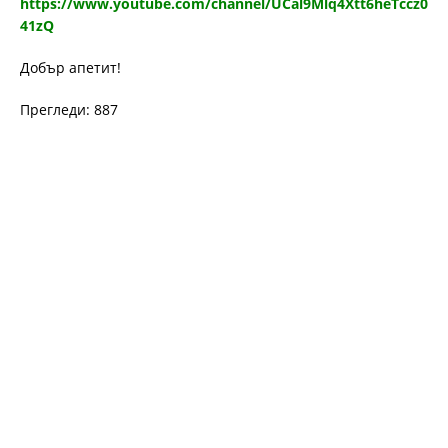
https://www.youtube.com/channel/UCal9Mlq4Xtt6heTccz0
41zQ
Добър апетит!
Прегледи: 887