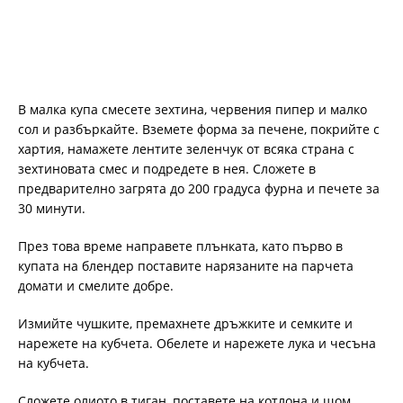
В малка купа смесете зехтина, червения пипер и малко
сол и разбъркайте. Вземете форма за печене, покрийте с
хартия, намажете лентите зеленчук от всяка страна с
зехтиновата смес и подредете в нея. Сложете в
предварително загрята до 200 градуса фурна и печете за
30 минути.
През това време направете плънката, като първо в
купата на блендер поставите нарязаните на парчета
домати и смелите добре.
Измийте чушките, премахнете дръжките и семките и
нарежете на кубчета. Обелете и нарежете лука и чесъна
на кубчета.
Сложете олиото в тиган, поставете на котлона и щом