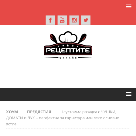
ХОУМ
ПРЕДЯСТИЯ
Неустоима разядка с ЧУШКИ,
ДОМАТИ и ЛУК – перфектна за гарнитура или леко основно
ястие!