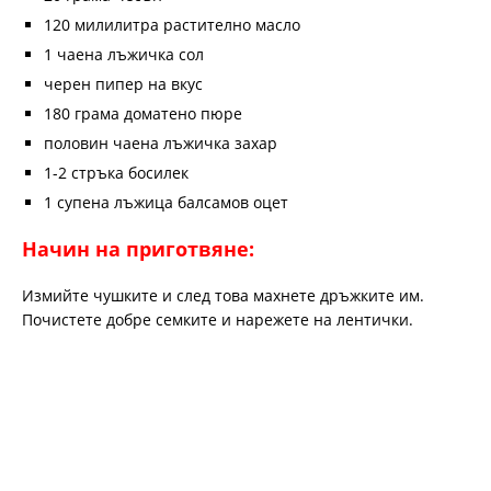
120 милилитра растително масло
1 чаена лъжичка сол
черен пипер на вкус
180 грама доматено пюре
половин чаена лъжичка захар
1-2 стръка босилек
1 супена лъжица балсамов оцет
Начин на приготвяне:
Измийте чушките и след това махнете дръжките им.
Почистете добре семките и нарежете на лентички.