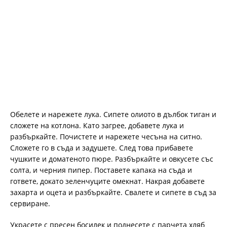
Обелете и нарежете лука. Сипете олиото в дълбок тиган и
сложете на котлона. Като загрее, добавете лука и
разбъркайте. Почистете и нарежете чесъна на ситно.
Сложете го в съда и задушете. След това прибавете
чушките и доматеното пюре. Разбъркайте и овкусете със
солта, и черния пипер. Поставете капака на съда и
гответе, докато зеленчуците омекнат. Накрая добавете
захарта и оцета и разбъркайте. Свалете и сипете в съд за
сервиране.
Украсете с пресен босилек и поднесете с парчета хляб