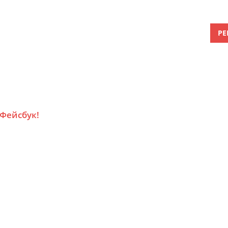
РЕ
 Фейсбук!