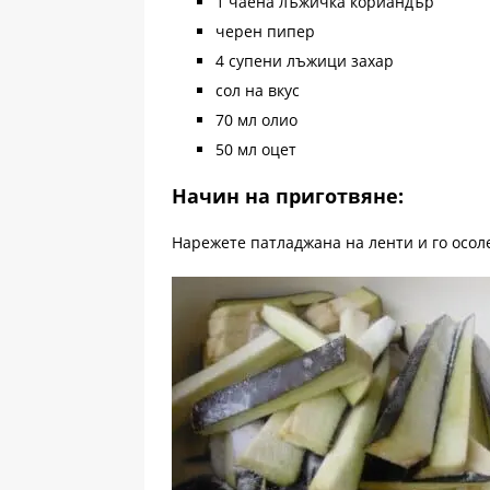
1 чаена лъжичка кориандър
черен пипер
4 супени лъжици захар
сол на вкус
70 мл олио
50 мл оцет
Начин на приготвяне:
Нарежете патладжана на ленти и го осолет