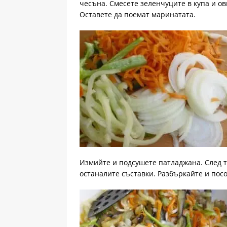
чесъна. Смесете зеленчуците в купа и ов
Оставете да поемат маринатата.
Измийте и подсушете патладжана. След то
останалите съставки. Разбъркайте и посо