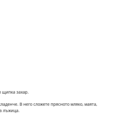
и щипка захар.
ладенче. В него сложете прясното мляко, маята,
а лъжица.