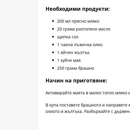
Необходими продукти:
200 мл прясно мляко
20 грама разтопено масло
щипка сол
1 чаена лъжичка олио
1 яйчен жълтък
1 кубче мая
250 грама брашно
Начин на приготвяне:
Активирайте маята в малко топло мляко 
В купа поставете брашното и направете к
олиото и жълтъка. Разбъркайте с дървен