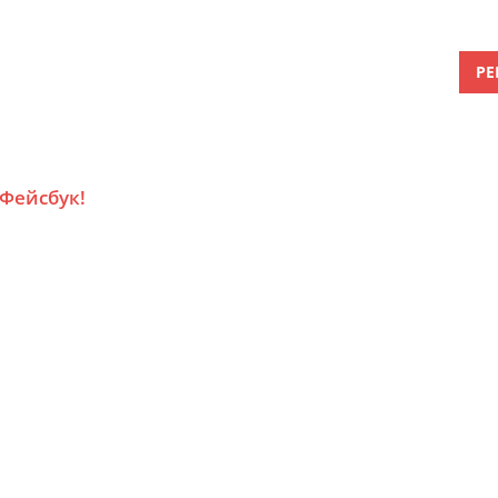
РЕ
 Фейсбук!