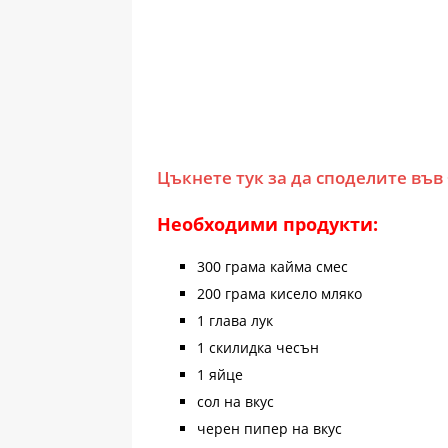
Цъкнете тук за да споделите във
Необходими продукти:
300 грама кайма смес
200 грама кисело мляко
1 глава лук
1 скилидка чесън
1 яйце
сол на вкус
черен пипер на вкус