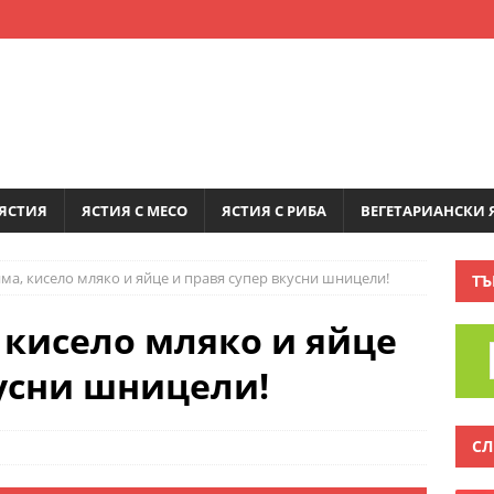
ЯСТИЯ
ЯСТИЯ С МЕСО
ЯСТИЯ С РИБА
ВЕГЕТАРИАНСКИ 
йма, кисело мляко и яйце и правя супер вкусни шницели!
ТЪ
 кисело мляко и яйце
кусни шницели!
СЛ