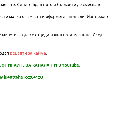
смесете. Сипете брашното и бъркайте до смесване.
ожете малко от сместа и оформете шницели. Изпържете
2 минути, за да се отцеди излишната мазнина. След
аздел
рецепти за кайма
.
АБОНИРАЙТЕ ЗА КАНАЛА НИ В Youtube.
9Mlq4Xtt6heTccz041zQ