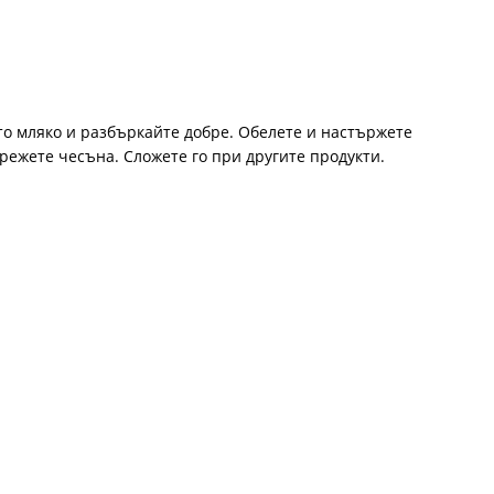
ото мляко и разбъркайте добре. Обелете и настържете
арежете чесъна. Сложете го при другите продукти.