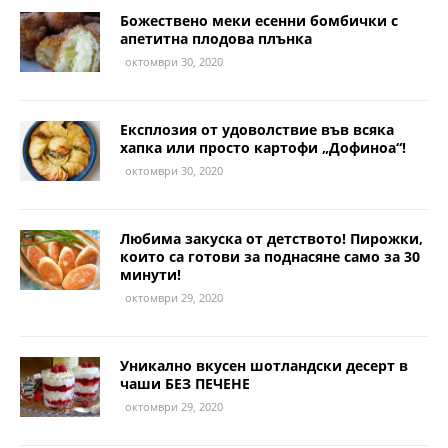
Божествено меки есенни бомбички с
апетитна плодова плънка
октомври 30, 2020
Експлозия от удоволствие във всяка
хапка или просто картофи „Дофиноа“!
октомври 30, 2020
Любима закуска от детството! Пирожки,
които са готови за поднасяне само за 30
минути!
октомври 29, 2020
Уникално вкусен шотландски десерт в
чаши БЕЗ ПЕЧЕНЕ
октомври 29, 2020