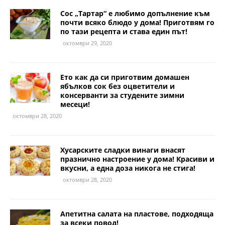
Сос „Тартар“ е любимо допълнение към
почти всяко блюдо у дома! Приготвям го
по тази рецепта и става един път!
октомври 29, 2020
Ето как да си приготвим домашен
ябълков сок без оцветители и
консерванти за студените зимни
месеци!
октомври 28, 2020
Хусарските сладки винаги внасят
празнично настроение у дома! Красиви и
вкусни, а една доза никога не стига!
октомври 28, 2020
Апетитна салата на пластове, подходяща
за всеки повод!