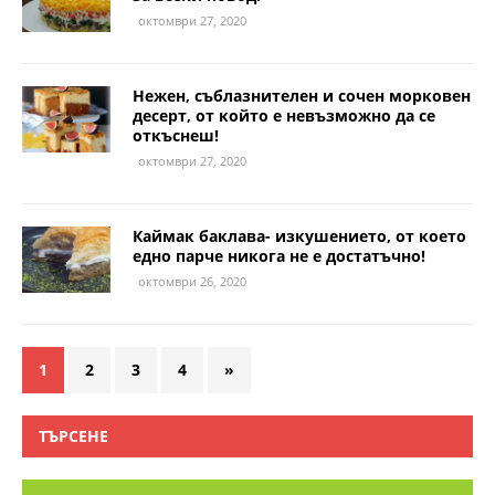
октомври 27, 2020
Нежен, съблазнителен и сочен морковен
десерт, от който е невъзможно да се
откъснеш!
октомври 27, 2020
Каймак баклава- изкушението, от което
едно парче никога не е достатъчно!
октомври 26, 2020
1
2
3
4
»
ТЪРСЕНЕ