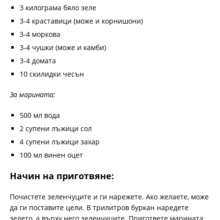
3 килограма бяло зеле
3-4 краставици (може и корнишони)
3-4 моркова
3-4 чушки (може и камби)
3-4 домата
10 скилидки чесън
За марината:
500 мл вода
2 супени лъжици сол
4 супени лъжици захар
100 мл винен оцет
Начин на приготвяне:
Почистете зеленчуците и ги нарежете. Ако желаете, може
да ги поставите цели. В трилитров буркан наредете
зелето, а върху него зеленчуците. Пригответе марината