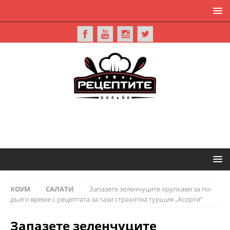
ХОУМ
САЛАТИ
Запазете зеленчуците хрупкави за по-
дълго време с рецептата за тази страхотна туршия „Асорти“
Запазете зеленчуците