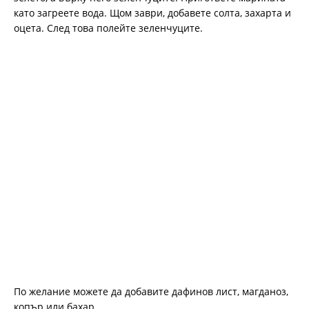
като загреете вода. Щом заври, добавете солта, захарта и
оцета. След това полейте зеленчуците.
По желание можете да добавите дафинов лист, магданоз,
копър или бахар.