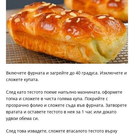
Включете фурната и загрейте до 40 градуса. Изключете и
сложете купата.
След като тестото поеме напълно мазнината, оформете
топка и сложете в чиста голяма купа. Покрийте с
прозрачно фолио и сложете съда във фурната. Затворете
вратата и оставете тестото в нея за 1 час или докато
удвои обема си.
След това извадете, сложете втасалото тестото върху