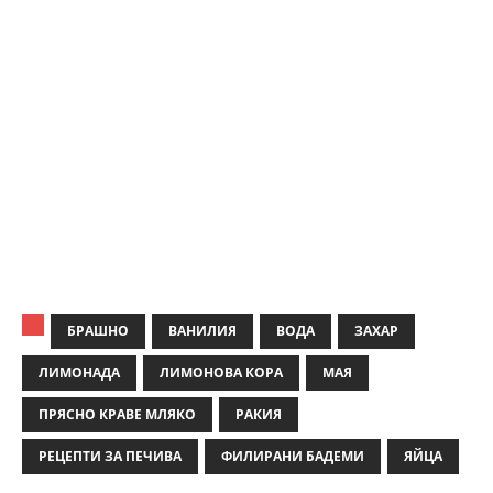
БРАШНО
ВАНИЛИЯ
ВОДА
ЗАХАР
ЛИМОНАДА
ЛИМОНОВА КОРА
МАЯ
ПРЯСНО КРАВЕ МЛЯКО
РАКИЯ
РЕЦЕПТИ ЗА ПЕЧИВА
ФИЛИРАНИ БАДЕМИ
ЯЙЦА