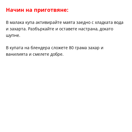
Начин на приготвяне:
В малака купа активирайте маята заедно с хладката вода
и захарта. Разбъркайте и оставете настрана, докато
шупне.
В купата на блендера сложете 80 грама захар и
ванилията и смелете добре.