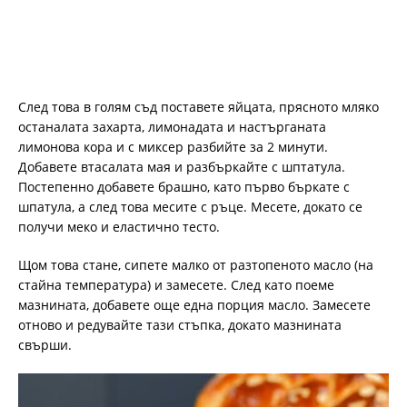
След това в голям съд поставете яйцата, прясното мляко
останалата захарта, лимонадата и настърганата
лимонова кора и с миксер разбийте за 2 минути.
Добавете втасалата мая и разбъркайте с шптатула.
Постепенно добавете брашно, като първо бъркате с
шпатула, а след това месите с ръце. Месете, докато се
получи меко и еластично тесто.
Щом това стане, сипете малко от разтопеното масло (на
стайна температура) и замесете. След като поеме
мазнината, добавете още една порция масло. Замесете
отново и редувайте тази стъпка, докато мазнината
свърши.