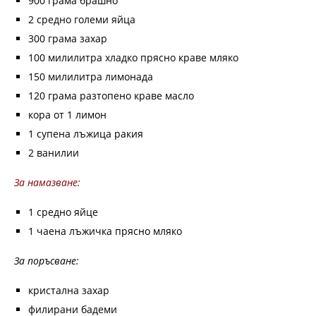
900 грама брашно
2 средно големи яйца
300 грама захар
100 милилитра хладко прясно краве мляко
150 милилитра лимонада
120 грама разтопено краве масло
кора от 1 лимон
1 супена лъжица ракия
2 ванилии
За намазване:
1 средно яйце
1 чаена лъжичка прясно мляко
За поръсване:
кристална захар
филирани бадеми