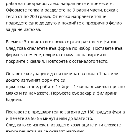
работна повърхност, леко набрашнете и премесете.
Оформете топка и разделете на 9 равни части, всяка с
тегло от по 200 грама. От всяко направете топче,
подредете едно до друго и покрийте с прозрачно фолио
за да не изсъхва.
Вземете 3 топчета и от всяко с ръка разточете фитил.
След това спелетете във форма по избор. Поставете във
форма за печене, покрита с намазнена хартия и
покрийте с хавлия. Повторете с останалото тесто.
Оставете козунаците да си починат за около 1 час или
докато изпълнят формите си.
щом това стане, рабите 1 яйце с 1 чаена лъжичка прясно
мляко и ги намажете. Поръсете със захар и филирани
бадеми.
Поставете в предварително загрята до 180 градуса фурна
и печете за 50-55 минути или до златисто.
След като се изпекат, извадете козунаците и ги сложете
върху решетка да се охладят напълно.