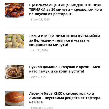
Ще искате още и още: БЮДЖЕТНО ПИЛЕ
ТЕРИЯКИ за 20 минути – крехко, сочно и
по-вкусно от ресторант!
април 21, 2026
Лесни и МЕКИ ЛИМОНОВИ КУРАБИЙКИ
за Великден – топят се в устата и
свършват за минути!
март 24, 2026
Пухкав домашен козунак с орехи – мек
като памук и се топи в устата!
март 5, 2026
Лесен и бърз КЕКС с кисело мляко и
лимон – неустоима рецепта от тефтера
на баба!
февруари 2, 2026