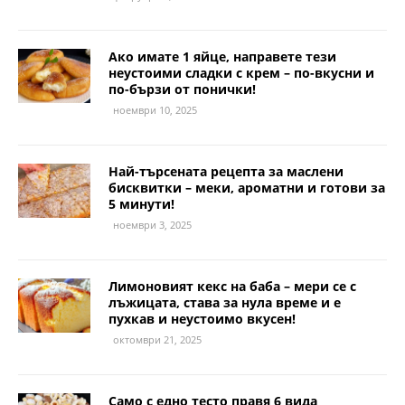
Ако имате 1 яйце, направете тези
неустоими сладки с крем – по-вкусни и
по-бързи от понички!
ноември 10, 2025
Най-търсената рецепта за маслени
бисквитки – меки, ароматни и готови за
5 минути!
ноември 3, 2025
Лимоновият кекс на баба – мери се с
лъжицата, става за нула време и е
пухкав и неустоимо вкусен!
октомври 21, 2025
Само с едно тесто правя 6 вида