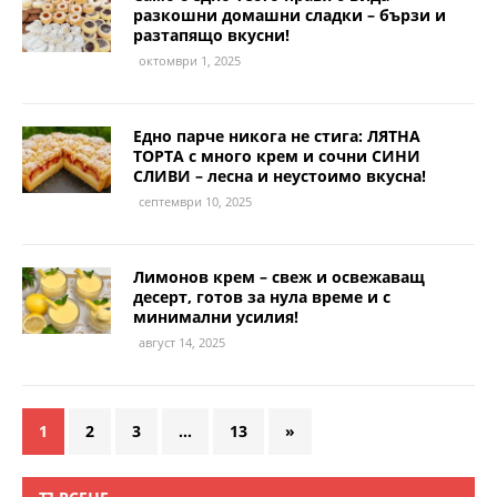
разкошни домашни сладки – бързи и
разтапящо вкусни!
октомври 1, 2025
Едно парче никога не стига: ЛЯТНА
ТОРТА с много крем и сочни СИНИ
СЛИВИ – лесна и неустоимо вкусна!
септември 10, 2025
Лимонов крем – свеж и освежаващ
десерт, готов за нула време и с
минимални усилия!
август 14, 2025
1
2
3
…
13
»