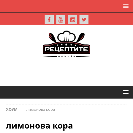
ХОУМ
лимонова кора
лимонова кора