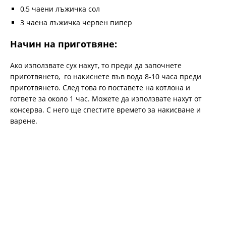
0,5 чаени лъжичка сол
3 чаена лъжичка червен пипер
Начин на приготвяне:
Ако използвате сух нахут, то преди да започнете
приготвянето, го накиснете във вода 8-10 часа преди
приготвянето. След това го поставете на котлона и
гответе за около 1 час. Можете да използвате нахут от
консерва. С него ще спестите времето за накисване и
варене.