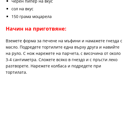
черен пипер на вкус
сол на вкус
150 грама моцарела
Начин на приготвяне:
Вземете форма за печене на мъфини и намажете гнезда с
масло. Подредете тортилите една върху друга и навийте
на руло. С нож нарежете на парчета, с височина от около
3-4 сантиметра. Сложете всяко в гнездо и с пръсти леко
разтворете. Нарежете колбаса и подредете при
тортилата.