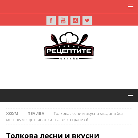
ХОУМ
ПЕЧИВА
Толкова лесни и вкусни мъфини без
месене, че ще станат хит на всяка трапеза!
Толкова лесни и вкусни