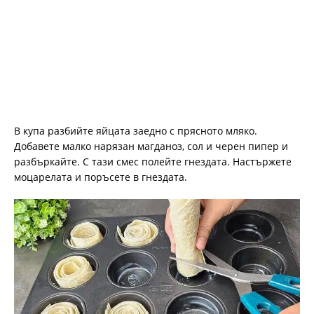
В купа разбийте яйцата заедно с прясното мляко.
Добавете малко нарязан магданоз, сол и черен пипер и
разбъркайте. С тази смес полейте гнездата. Настържете
моцарелата и поръсете в гнездата.