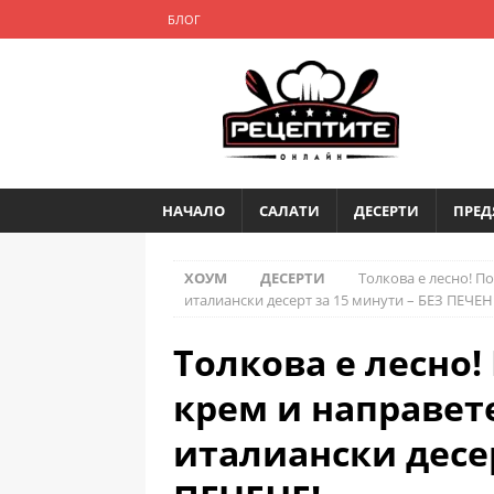
БЛОГ
НАЧАЛО
САЛАТИ
ДЕСЕРТИ
ПРЕД
ХОУМ
ДЕСЕРТИ
Толкова е лесно! 
италиански десерт за 15 минути – БЕЗ ПЕЧЕН
Толкова е лесно
крем и направет
италиански десер