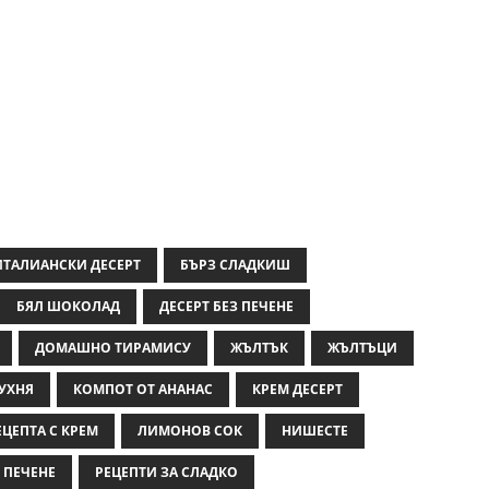
ИТАЛИАНСКИ ДЕСЕРТ
БЪРЗ СЛАДКИШ
БЯЛ ШОКОЛАД
ДЕСЕРТ БЕЗ ПЕЧЕНЕ
ДОМАШНО ТИРАМИСУ
ЖЪЛТЪК
ЖЪЛТЪЦИ
УХНЯ
КОМПОТ ОТ АНАНАС
КРЕМ ДЕСЕРТ
ЕЦЕПТА С КРЕМ
ЛИМОНОВ СОК
НИШЕСТЕ
 ПЕЧЕНЕ
РЕЦЕПТИ ЗА СЛАДКО