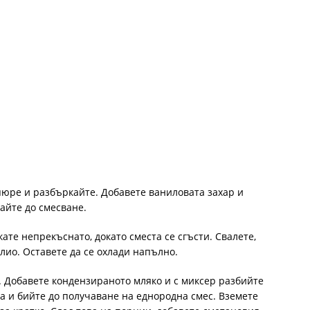
юре и разбъркайте. Добавете ваниловата захар и
айте до смесване.
кате непрекъснато, докато сместа се сгъсти. Свалете,
лио. Оставете да се охлади напълно.
а. Добавете кондензираното мляко и с миксер разбийте
та и бийте до получаване на еднородна смес. Вземете