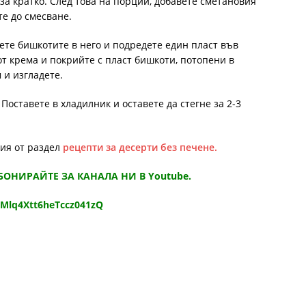
за кратко. След това на порции, добавете сметановия
те до смесване.
ете бишкотите в него и подредете един пласт във
т крема и покрийте с пласт бишкоти, потопени в
 и изгладете.
Поставете в хладилник и оставете да стегне за 2-3
ния от раздел
рецепти за десерти без печене.
АБОНИРАЙТЕ ЗА КАНАЛА НИ В Youtube.
9Mlq4Xtt6heTccz041zQ