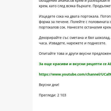
охладения ананасов крем и разбъркайте 
крем, като след всяка бъркате. Продълже
Изцедете сока на двата портокала. Потоп
форма за печене. Полейте с половината о
портокалов сок. Нанесете останалия крем
Декорирайте със сметана и бял шоколад. 
часа. Извадете, нарежете и поднесете.
Опитайте това и други вкусни предложе
За още красиви и вкусни рецепти се 
https://www.youtube.com/channel/UCal
Вкусни дни!
Прегледи: 2 103