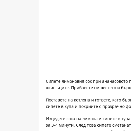
Сипете лимоновия сок при ананасовото п
жълтъците. Прибавете нишестето и бърк
Поставете на котлона и гответе, като бър
сипете в купа и покрийте с прозрачно фо
Изцедете сока на лимона и сипете в куп
за 3-4 минути. След това сипете сметана