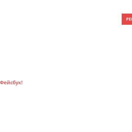
РЕ
 Фейсбук!