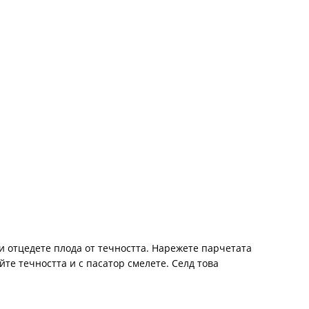
и отцедете плода от течността. Нарежете парчетата
йте течността и с пасатор смелете. Селд това