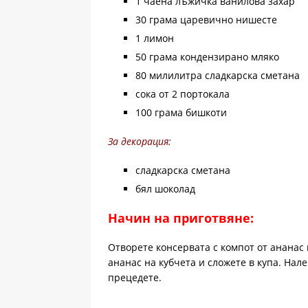
1 чаена лъжичка ванилова захар
30 грама царевично нишесте
1 лимон
50 грама кондензирано мляко
80 милилитра сладкарска сметана
сока от 2 портокала
100 грама бишкоти
За декорация:
сладкарска сметана
бял шоколад
Начин на приготвяне:
Отворете консервата с компот от ананас 
ананас на кубчета и сложете в купа. Нале
прецедете.