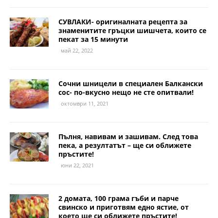
СУВЛАКИ- оригиналната рецепта за
знаменитите гръцки шишчета, които се
пекат за 15 минути
май 22, 2022
Сочни шницели в специален Балкански
сос- по-вкусно нещо не сте опитвали!
октомври 11, 2021
Пълня, навивам и зашивам. След това
пека, а резултатът – ще си оближете
пръстите!
юни 22, 2021
2 домата, 100 грама гъби и парче
свинско и приготвям едно ястие, от
което ще си оближете пръстите!