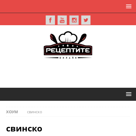
ХОУМ
свинско
свинско