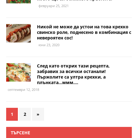
февруари 25, 2021
Никой не може да устои на това крехко
свинско роле, поднесено в комбинация с
невероятен сос!
юни 23, 2020
След като открих тази рецепта,
забравих за всички останали!
Пържолите са ултра крехки, а
плънката…ммм….
септември 12, 2018
1
2
»
ТЪРСЕНЕ