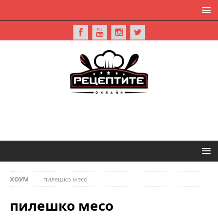
ХОУМ
пилешко месо
пилешко месо