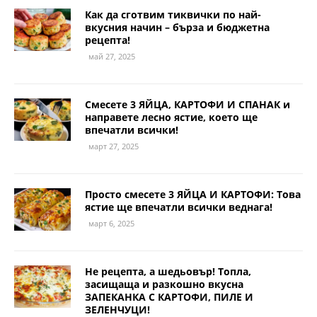
Как да сготвим тиквички по най-
вкусния начин – бърза и бюджетна
рецепта!
май 27, 2025
Смесете 3 ЯЙЦА, КАРТОФИ И СПАНАК и
направете лесно ястие, което ще
впечатли всички!
март 27, 2025
Просто смесете 3 ЯЙЦА И КАРТОФИ: Това
ястие ще впечатли всички веднага!
март 6, 2025
Не рецепта, а шедьовър! Топла,
засищаща и разкошно вкусна
ЗАПЕКАНКА С КАРТОФИ, ПИЛЕ И
ЗЕЛЕНЧУЦИ!