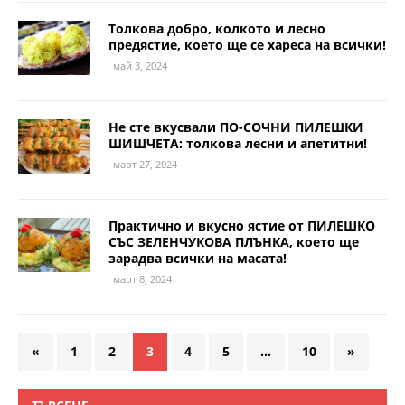
Толкова добро, колкото и лесно
предястие, което ще се хареса на всички!
май 3, 2024
Не сте вкусвали ПО-СОЧНИ ПИЛЕШКИ
ШИШЧЕТА: толкова лесни и апетитни!
март 27, 2024
Практично и вкусно ястие от ПИЛЕШКО
СЪС ЗЕЛЕНЧУКОВА ПЛЪНКА, което ще
зарадва всички на масата!
март 8, 2024
«
1
2
3
4
5
…
10
»