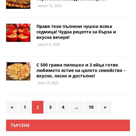
август 12, 2025
Правя тези пълнени чушки всяка
седмица! Чудна рецепта за бърза и
вкусна вечеря!
август 4, 2025
С 500 грама пилешко и 3 яйца готвя
любимото ястие на цялото семейство –
вкусно, лесно и достъпно!
юни 19, 2025
«
1
2
3
4
…
10
»
ТЪРСЕНЕ