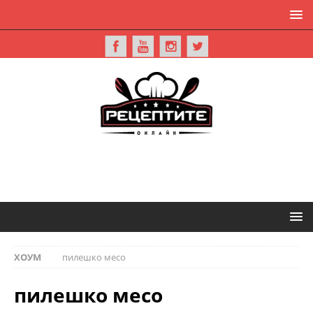
ХОУМ
пилешко месо
пилешко месо