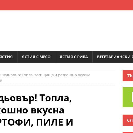
ЯСТИЯ
ЯСТИЯ С МЕСО
ЯСТИЯ С РИБА
ВЕГЕТАРИАНСКИ 
а шедьовър! Топла, засищаща и разкошно вкусна
ТЪ
!
дьовър! Топла,
кошно вкусна
РТОФИ, ПИЛЕ И
СЛ