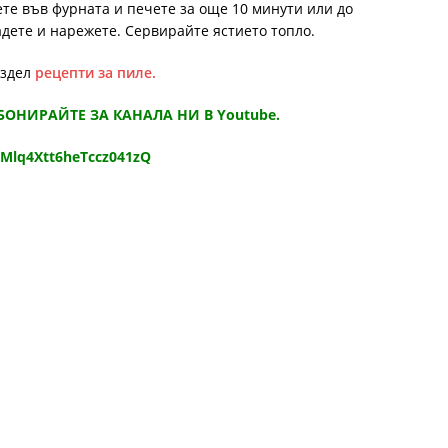
те във фурната и печете за още 10 минути или до
вадете и нарежете. Сервирайте ястието топло.
аздел
рецепти за пиле.
АБОНИРАЙТЕ ЗА КАНАЛА НИ В Youtube.
9Mlq4Xtt6heTccz041zQ