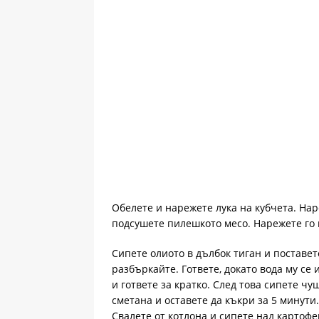
Обелете и нарежете лука на кубчета. На
подсушете пилешкото месо. Нарежете го 
Сипете олиото в дълбок тиган и поставет
разбъркайте. Гответе, докато вода му се 
и гответе за кратко. След това сипете чу
сметана и оставете да къкри за 5 минути
Свалете от котлона и сипете над картоф