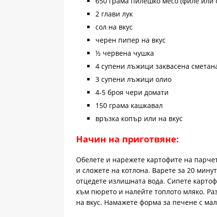
650 грама пилешко месо (филе или о
2 глави лук
сол на вкус
черен пипер на вкус
½ червена чушка
4 супени лъжици заквасена сметан
3 супени лъжици олио
4-5 броя чери домати
150 грама кашкавал
връзка копър или на вкус
Начин на приготвяне:
Обелете и нарежете картофите на парчета
и сложете на котлона. Варете за 20 минут
отцедете излишната вода. Сипете картоф
към пюрето и налейте топлото мляко. Ра
на вкус. Намажете форма за печене с мал