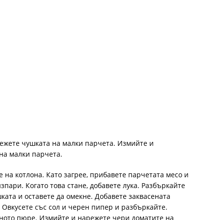
режете чушката на малки парчета. Измийте и
на малки парчета.
е на котлона. Като загрее, прибавете парчетата месо и
изпари. Когато това стане, добавете лука. Разбъркайте
шката и оставете да омекне. Добавете заквасената
. Овкусете със сол и черен пипер и разбъркайте.
еното пюре. Измийте и нарежете чери доматите на