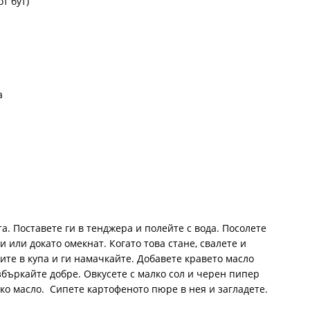
т бут)
а
. Поставете ги в тенджера и полейте с вода. Посолете
и или докато омекнат. Когато това стане, свалете и
ите в купа и ги намачкайте. Добавете кравето масло
збъркайте добре. Овкусете с малко сол и черен пипер
ко масло. Сипете картофеното пюре в нея и загладете.