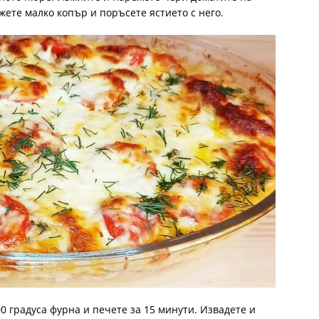
жете малко копър и поръсете ястието с него.
0 градуса фурна и печете за 15 минути. Извадете и