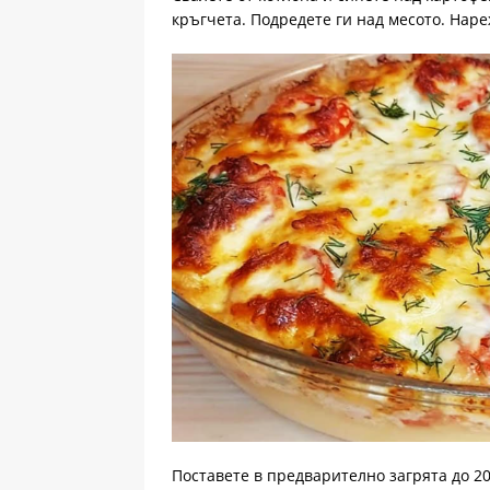
кръгчета. Подредете ги над месото. Наре
Поставете в предварително загрята до 20