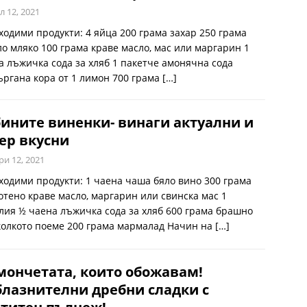
л 12, 2021
ходими продукти: 4 яйца 200 грама захар 250 грама
ло мляко 100 грама краве масло, мас или маргарин 1
а лъжичка сода за хляб 1 пакетче амонячна сода
ъргана кора от 1 лимон 700 грама
[…]
ините виненки- винаги актуални и
ер вкусни
ри 12, 2021
ходими продукти: 1 чаена чаша бяло вино 300 грама
отено краве масло, маргарин или свинска мас 1
лия ½ чаена лъжичка сода за хляб 600 грама брашно
колкото поеме 200 грама мармалад Начин на
[…]
ончетата, които обожавам!
лазнителни дребни сладки с