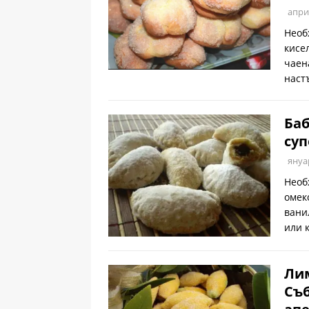
апри
Необ
кисе
чаен
наст
Баб
суп
януа
Необ
омек
вани
или 
Лим
Съб