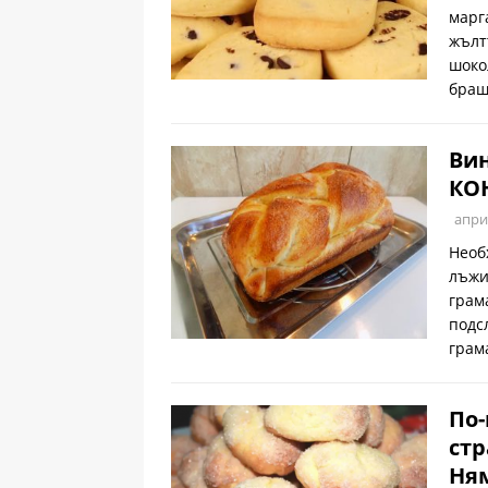
марг
жълт
шоко
браш
Вин
КО
апри
Необ
лъжи
грам
подс
грам
По-
ст
Ням