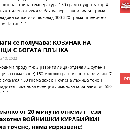
арин на стайна температура 150 грама пудра захар 4
ъка 1 чаена лъжичка бакпулвер 1 ванилия 50 грама
ладови капки или шоколад 300-320 грама пшенично
но Начин
[…]
аги се получава: КОЗУНАК НА
НЦИ С БОГАТА ПЛЪНКА
л 13, 2022
ходими продукти: 3 разбити яйца (отделям 2 супени
ци за намазване) 150 милилитра прясно краве мляко 7
РЕ
а суха мая 150 грама захар 1 супена лъжица течен
ладител лимонова есенция лимонова кора ванилия 550
а
[…]
малко от 20 минути отнемат тези
рахотни ВОЙНИШКИ КУРАБИЙКИ!
а точене, няма изрязване!