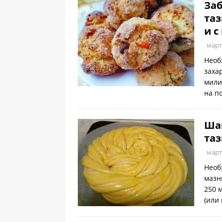
Заб
таз
и с
март
Необ
заха
мили
на п
Шаш
таз
март
Необ
мазн
250 
(или