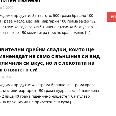
титен пълнеж!
л 9, 2020
ходими продукти: За тестото: 500 грама брашно 100
РЕ
а краве масло, мас или маргарин 100 грама захар 1/2
а лъжичка сода за хляб 1 чаена лъжичка бакпулвер 1
лова захар 150 милилитра прясно краве мляко
[…]
вителни дребни сладки, които ще
изненадат не само с външния си вид
тличния си вкус, но и с лекотата на
готвянето си!
 31, 2020
ходими продукти: 460 грама брашно 200 грама краве
о, мас или маргарин 150 грама пудра захар 1 ванилова
р 2 яйца 40 грама пшенично нишесте 1 бакпулвер
о на прах Начин на приготвяне: В купа
[…]