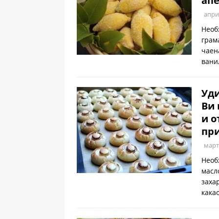
апе
апри
Необ
грам
чаен
вани
Уди
Ви 
и о
при
март
Необ
масл
заха
кака