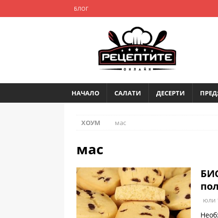
БЛОГ
НАЧАЛО
САЛАТИ
ДЕСЕРТИ
ПРЕД
ХОУМ
мас
мас
БИС
по
юли 
Необ