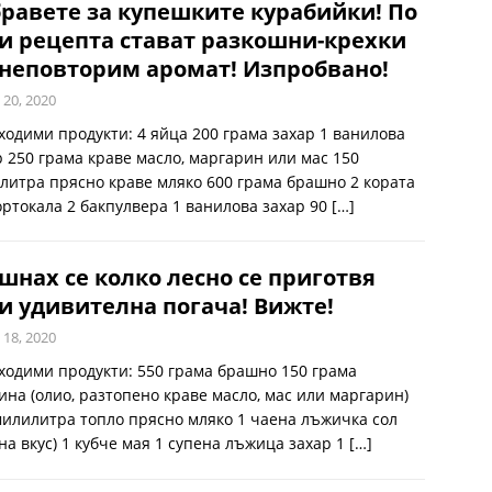
равете за купешките курабийки! По
и рецепта стават разкошни-крехки
 неповторим аромат! Изпробвано!
 20, 2020
ходими продукти: 4 яйца 200 грама захар 1 ванилова
р 250 грама краве масло, маргарин или мас 150
литра прясно краве мляко 600 грама брашно 2 кората
ортокала 2 бакпулвера 1 ванилова захар 90
[…]
нах се колко лесно се приготвя
и удивителна погача! Вижте!
 18, 2020
ходими продукти: 550 грама брашно 150 грама
ина (олио, разтопено краве масло, мас или маргарин)
милилитра топло прясно мляко 1 чаена лъжичка сол
 на вкус) 1 кубче мая 1 супена лъжица захар 1
[…]