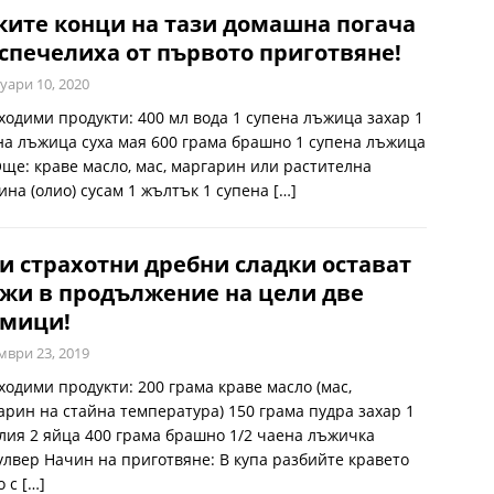
ите конци на тази домашна погача
спечелиха от първото приготвяне!
уари 10, 2020
ходими продукти: 400 мл вода 1 супена лъжица захар 1
на лъжица суха мая 600 грама брашно 1 супена лъжица
Още: краве масло, мас, маргарин или растителна
ина (олио) сусам 1 жълтък 1 супена
[…]
и страхотни дребни сладки остават
жи в продължение на цели две
дмици!
мври 23, 2019
ходими продукти: 200 грама краве масло (мас,
арин на стайна температура) 150 грама пудра захар 1
лия 2 яйца 400 грама брашно 1/2 чаена лъжичка
улвер Начин на приготвяне: В купа разбийте кравето
о с
[…]