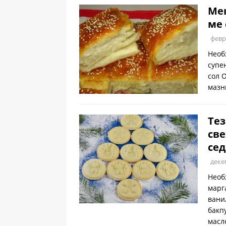
Мек
ме 
февр
Необ
супе
сол 
мазн
Тез
све
се
деке
Необ
марг
вани
бакп
масл