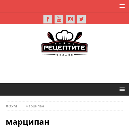
ХОУМ
марципан
марципан