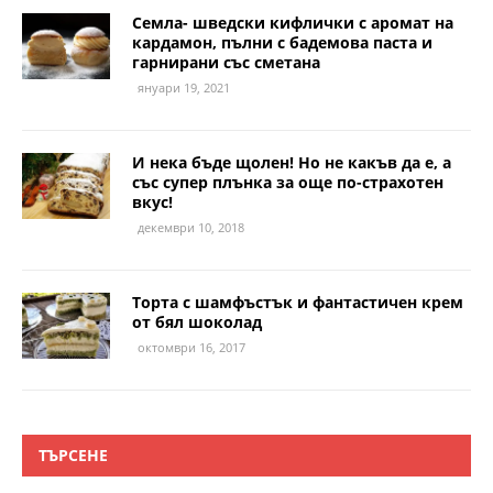
Семла- шведски кифлички с аромат на
кардамон, пълни с бадемова паста и
гарнирани със сметана
януари 19, 2021
И нека бъде щолен! Но не какъв да е, а
със супер плънка за още по-страхотен
вкус!
декември 10, 2018
Торта с шамфъстък и фантастичен крем
от бял шоколад
октомври 16, 2017
ТЪРСЕНЕ