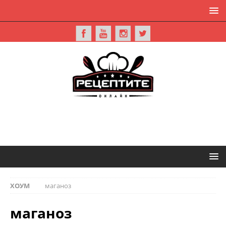
ХОУМ
маганоз
маганоз