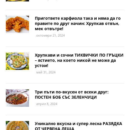
Пригответе карфиола така и няма да го
правите по друг начин: Хрупкав отвън,
мек отвътре!
октомври 21, 2024
Хрупкави и сочни ТИКВИЧКИ ПО ГРЪЦКИ
– ястието, на което никой не може да
устои!
май 31, 2024
Три пъти по-вкусен от всеки друг:
ПОСТЕН БОБ СЪС ЗЕЛЕНЧУЦИ
април 8, 2024
Уникално вкусна и супер лесна РАЗЯДКА
ОТ ЧЕРВЕНА ЛЕЩА