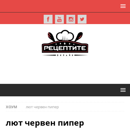
ХОУМ
лют червен пипер
лют червен пипер