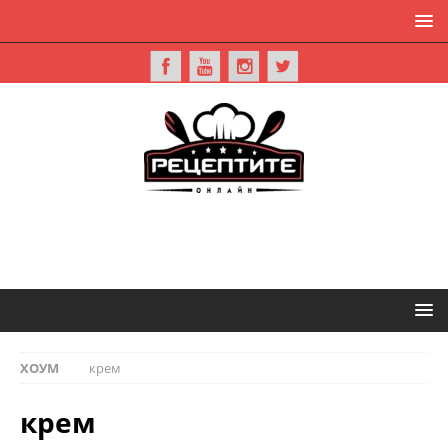
ХОУМ
крем
крем