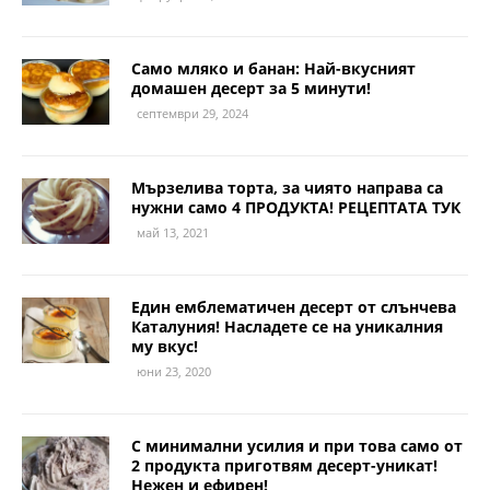
Само мляко и банан: Най-вкусният
домашен десерт за 5 минути!
септември 29, 2024
Мързелива торта, за чиято направа са
нужни само 4 ПРОДУКТА! РЕЦЕПТАТА ТУК
май 13, 2021
Един емблематичен десерт от слънчева
Каталуния! Насладете се на уникалния
му вкус!
юни 23, 2020
С минимални усилия и при това само от
2 продукта приготвям десерт-уникат!
Нежен и ефирен!