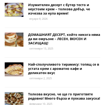
Изумителен десерт с бутер тесто и
неустоим крем – толкова добър, че
изчезва за нула време!
януари 8, 2026
ДОМАШНИЯТ ДЕСЕРТ, който никога няма
да ви омръзне – ЛЕСЕН, ВКУСЕН И
ЗАСИЩАЩ!
септември 13, 2025
Най-сполучливото тирамису: топящ се в
устата крем с ароматно кафе и
деликатен вкус
септември 2, 2025
Толкова вкусно, че ще го приготвяте
редовно! Много бърза и пухкава закуска!
февруари 10, 2025