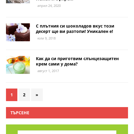
април 24, 2020
С плътния си шоколадов вкус този
десерт ще ви разтопи! Уникален е!
юли 9, 2018
Как да си приготвим слънцезащитен
крем сами у дома?
август 1, 2017
1
2
»
ТЪРСЕНЕ