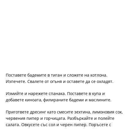
Поставете бадемите в тиган и сложете на котлона.
Изпечете. Свалете от огъня и оставете да се охладят.
Измийте и нарежете спанака. Поставете в купа и
добавете киноата, филираните бадеми и маслините.
Пригответе дресинг като смесите зехтина, лимоновия сок,
червения пипер и горчицата. Разбъркайте и полейте
салата. Овкусете със сол и черен пипер. Поръсете с