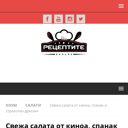
ХОУМ
САЛАТИ
Свежа салата от киноа, спанак и
страхотен дресинг
Свежа салата от киноа, спанак