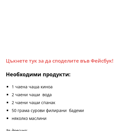
Цъкнете тук за да споделите във Фейсбук!
Необходими продукти:
1 чаена чаша киноа
2 чаени чаши вода
2 чаени чаши спанак
50 грама сурови филирани бадеми
няколко маслини
За дресинг: