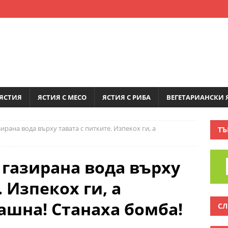
ЯСТИЯ
ЯСТИЯ С МЕСО
ЯСТИЯ С РИБА
ВЕГЕТАРИАНСКИ 
ирана вода върху тавата с питките. Изпекох ги, а
ТЪ
 газирана вода върху
 Изпекох ги, а
ашна! Станаха бомба!
СЛ