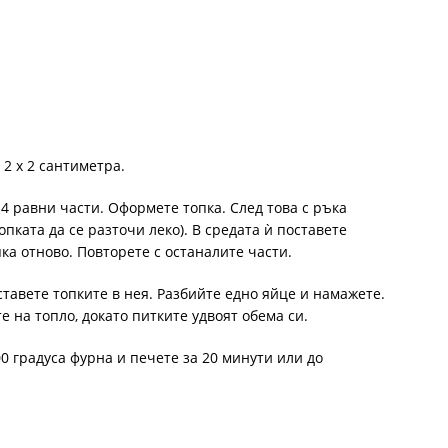
2 х 2 сантиметра.
14 равни части. Оформете топка. След това с ръка
пката да се разточи леко). В средата ѝ поставете
ка отново. Повторете с останалите части.
тавете топките в нея. Разбийте едно яйце и намажете.
е на топло, докато питките удвоят обема си.
0 градуса фурна и печете за 20 минути или до