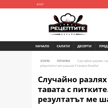
БЛОГ
НАЧАЛО
САЛАТИ
ДЕСЕРТИ
ПРЕД
ХОУМ
ПЕЧИВА
Случайно разлях газ
резултатът ме шашна! Станаха бомба!
Случайно разлях
тавата с питките.
резултатът ме ш