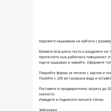
Нарежете кашкавала на кубчета с размер 
Вземете втасалото тесто и разделете на 
притеснете към работната повърхност (то
парче кашкавал и завийте. Оформете топ
Покрийте форма за печене с хартия и пос
Полейте с 200 мл газирана вода и оставет
Поставете в предварително загрята до 20
златисто.
Извадете и поднесете питките топли.
Забележка: