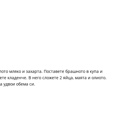
ото мляко и захарта. Поставете брашното в купа и
те кладенче. В него сложете 2 яйца, маята и олиото.
а удвои обема си.