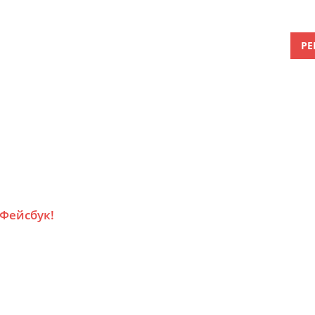
РЕ
 Фейсбук!