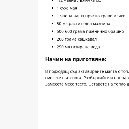
1/2 чаена лъжичка сол
1 суха мая
1 чаена чаша прясно краве мляко
50 мл растителна мазнина
500-600 грама пшенично брашно
200 грама кашкавал
250 мл газирана вода
Начин на приготвяне:
В подходящ съд активирайте маята с топл
смесете със солта. Разбъркайте и направе
Замесете месо тесто. Оставете на топло д