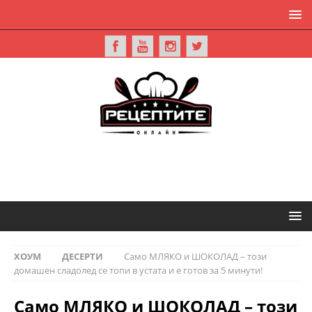
ХОУМ
ДЕСЕРТИ
Само МЛЯКО и ШОКОЛАД – този
домашен сладолед се топи в устата и е готов за 5 минути!
Само МЛЯКО и ШОКОЛАД – този