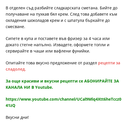
В отделен съд разбийте сладкарската сметана. Бийте до
получаване на пухкав бял крем. След това добавете към
охладения шоколадов крем и с шпатула бъркайте до
смесване.
Сипете в купа и поставете във фризер за 4 часа или
докато стегне напълно. Извадете, оформете топли и
сервирайте в чаши или вафлени фунийки.
Опитайте това вкусно предложение от раздел
рецепти за
сладолед.
За още красиви и вкусни рецепти се АБОНИРАЙТЕ ЗА
КАНАЛА НИ В Youtube.
https://www.youtube.com/channel/UCal9Mlq4Xtt6heTccz0
41zQ
Вкусни дни!