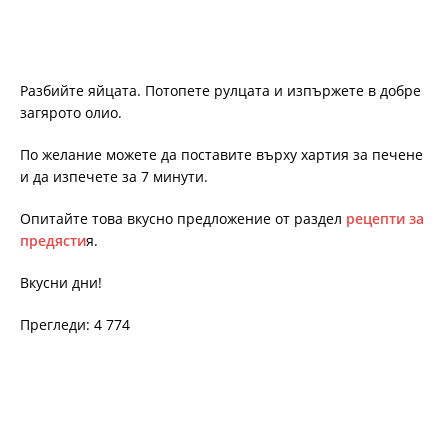
Разбийте яйцата. Потопете рулцата и изпържете в добре
загярото олио.
По желание можете да поставите върху хартия за печене
и да изпечете за 7 минути.
Опитайте това вкусно предложение от раздел
рецепти за
предясти
я.
Вкусни дни!
Прегледи: 4 774