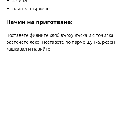
2 яйца
олио за пържене
Начин на приготвяне:
Поставете филиите хляб върху дъска и с точилка
разточете леко. Поставете по парче шунка, резен
кашкавал и навийте.