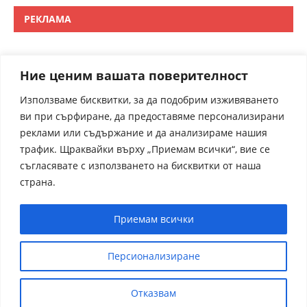
РЕКЛАМА
Ние ценим вашата поверителност
Използваме бисквитки, за да подобрим изживяването
ви при сърфиране, да предоставяме персонализирани
реклами или съдържание и да анализираме нашия
трафик. Щраквайки върху „Приемам всички“, вие се
съгласявате с използването на бисквитки от наша
страна.
Приемам всички
Персионализиране
Отказвам
receptite.online - Някои от рецептите са преведени от
чуждрестранни сайтове. За контакти admin@receptite.online