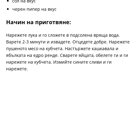
сол на вкус
черен пипер на вкус
Начин на приготвяне:
Нарежете лука и го сложете в подсолена вряща вода.
Варете 2-3 минути и извадете. Отцедете добре. Нарежете
пушеното месо на кубчета. Настържете кашкавала и
ябълката на едро ренде. Сварете яйцата, обелете ги и ги
нарежете на кубчета. Измийте сините сливи и ги
нарежете.