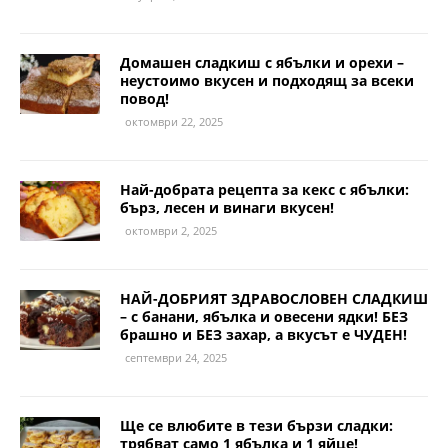
Домашен сладкиш с ябълки и орехи –
неустоимо вкусен и подходящ за всеки
повод!
октомври 22, 2025
Най-добрата рецепта за кекс с ябълки:
бърз, лесен и винаги вкусен!
октомври 2, 2025
НАЙ-ДОБРИЯТ ЗДРАВОСЛОВЕН СЛАДКИШ
– с банани, ябълка и овесени ядки! БЕЗ
брашно и БЕЗ захар, а вкусът е ЧУДЕН!
септември 24, 2025
Ще се влюбите в тези бързи сладки:
трябват само 1 ябълка и 1 яйце!