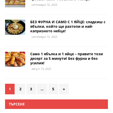
септември 16, 2025
БЕЗ ФУРНА И САМО С 1 ЯЙЦЕ: сладкиш с
ябълки, който ще разтопи и най-
капризното небце!
септември 15, 2025
Само 1 ябълка и 1 яйце – правите този
десерт за 5 минути! Без фурна и без
усилия!
август 13, 2025
1
2
3
…
5
»
ТЪРСЕНЕ