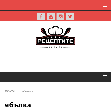
ХОУМ
ябълка
ябълка