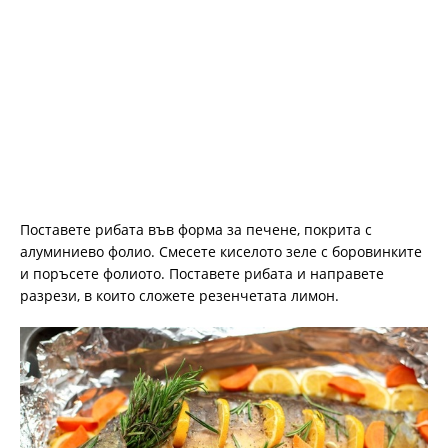
Поставете рибата във форма за печене, покрита с
алуминиево фолио. Смесете киселото зеле с боровинките
и поръсете фолиото. Поставете рибата и направете
разрези, в които сложете резенчетата лимон.