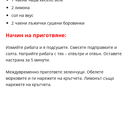
2 лимона
сол на вкус
2 чаени лъжички сушени боровинки
Начин на приготвяне:
Измийте рибата и я подсушете. Смесете подправките и
солта. Натрийте рибата с тях – отвътре и отвън. Оставете
настрана за 5 минути.
Междувременно пригответе зеленчуци. Обелете
морковите и ги нарежете на кръгчета. Лимонът също
нарежете на кръгчета.