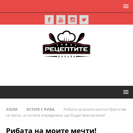
ХОУМ
ЯСТИЯ С РИБА
Рибата на моите мечти! Приготвя
се лесно, а гостите определено ще бъдат впечатлени!
Рибата на моите мечти!