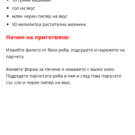
сол на вкус
млян черен пипер на вкус
50 милилитра растителна мазнина
Начин на приготвяне:
Измийте филето от бяла риба, подсушете и нарежете на
парчета.
Вземете форма за печене и намажете с малко олио.
Подредете парчетата риба в нея и след това поръсете
със сол и черен пипер на вкус.