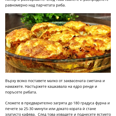
равномерно над парчетата риба.
Върху всяко поставете малко от заквасената сметана и
намажете. Настържете кашкавала на едро ренде и
поръсете рибата.
Сложете в предварително загрята до 180 градуса фурна и
печете за 25-30 минути или докато кората ѝ стане
златисто кафява. След това извадете и поднесете ястието