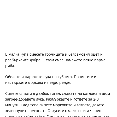
В малка купа смесете горчицата и балсамовия оцет и
разбъркайте добре. С тази смес намажете всяко парче
риба.
Обелете и нарежете лука на кубчета. Почистете и
настържете моркова на едро ренде.
Сипете олиото в дълбок тиган, сложете на котлона и щом
загрее-добавете лука. Разбъркайте и гответе за 2-3
минути. След това сипете морковите и гответе, докато
зеленчуците омекнат. Овкусете с малко сол и черен
пипер и разбъркайте. След това свалете и разпределете