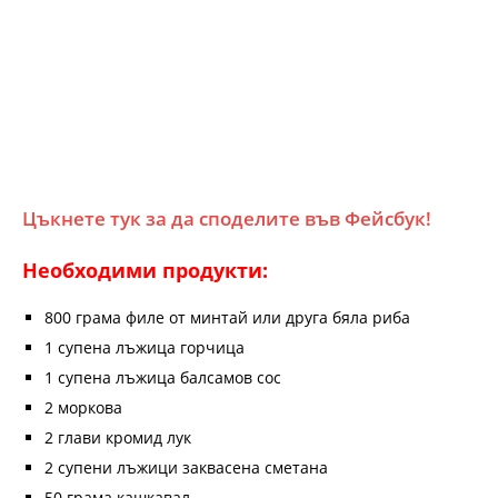
Цъкнете тук за да споделите във Фейсбук!
Необходими продукти:
800 грама филе от минтай или друга бяла риба
1 супена лъжица горчица
1 супена лъжица балсамов сос
2 моркова
2 глави кромид лук
2 супени лъжици заквасена сметана
50 грама кашкавал